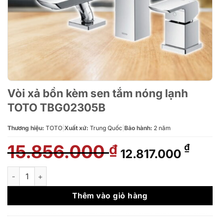
Vòi xả bồn kèm sen tắm nóng lạnh
TOTO TBG02305B
Thương hiệu:
TOTO
|
Xuất xứ:
Trung Quốc
|
Bảo hành:
2 năm
15.856.000
Giá
Giá
₫
₫
12.817.000
gốc
hiện
là:
tại
Vòi xả bồn kèm sen tắm nóng lạnh TOTO TBG02305B số lượn
15.856.000 ₫.
là:
12.81
Thêm vào giỏ hàng