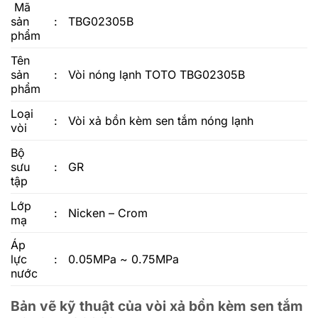
Mã
sản
:
TBG02305B
phẩm
Tên
sản
:
Vòi nóng lạnh TOTO
TBG02305B
phẩm
Loại
:
Vòi xả bồn kèm sen tắm nóng lạnh
vòi
Bộ
sưu
:
GR
tập
Lớp
:
Nicken – Crom
mạ
Áp
lực
:
0.05MPa ~ 0.75MPa
nước
Bản vẽ kỹ thuật của vòi xả bồn kèm sen tắm