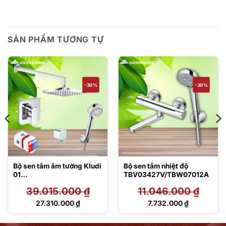
SẢN PHẨM TƯƠNG TỰ
-30%
-30%
Bộ sen tắm âm tường Kludi
Bộ sen tắm nhiệt độ
01
TBV03427V/TBW07012A
38636/404190575/66544
39.015.000
₫
11.046.000
₫
05-00/6653105-
00/6554005-
Giá
Giá
27.310.000
₫
7.732.000
₫
00/6803005-00
gốc
gốc
Giá
Giá
là:
là:
hiện
hiện