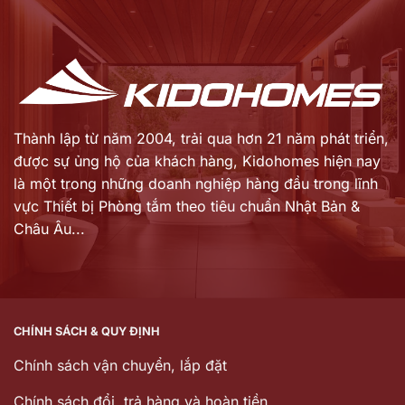
39.015.000 ₫.
11.046.000 ₫.
tại
tại
là:
là:
27.310.000 ₫.
7.732.000 ₫.
Thành lập từ năm 2004, trải qua hơn 21 năm phát triển,
được sự ủng hộ của khách hàng,
Kidohomes hiện nay
là một trong những doanh nghiệp hàng đầu trong lĩnh
vực Thiết bị Phòng tắm theo tiêu chuẩn Nhật Bản &
Châu Âu...
CHÍNH SÁCH & QUY ĐỊNH
Chính sách vận chuyển, lắp đặt
Chính sách đổi, trả hàng và hoàn tiền