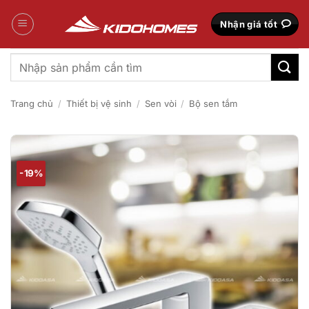
Bỏ
qua
Nhận giá tốt
nội
dung
Tìm
kiếm:
Trang chủ
/
Thiết bị vệ sinh
/
Sen vòi
/
Bộ sen tắm
-19%