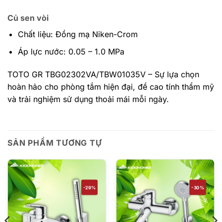
Củ sen vòi
Chất liệu: Đồng mạ Niken-Crom
Áp lực nước: 0.05 – 1.0 MPa
TOTO GR TBG02302VA/TBW01035V – Sự lựa chọn
hoàn hảo cho phòng tắm hiện đại, đề cao tính thẩm mỹ
và trải nghiệm sử dụng thoải mái mỗi ngày.
SẢN PHẨM TƯƠNG TỰ
-29%
-30%