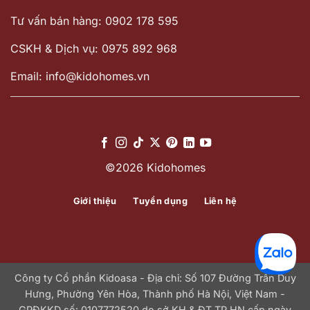
Tư vấn bán hàng: 0902 178 595
CSKH & Dịch vụ: 0975 892 968
Email: info@kidohomes.vn
©2026 Kidohomes
Giới thiệu
Tuyển dụng
Liên hệ
Công ty Cổ phần Kidoasa - Địa chỉ: Số 107 Đường Trần Duy
Hưng, Phường Yên Hòa, Thành phố Hà Nội, Việt Nam -
GPĐKKD số: 0107772520 do sở KH & ĐT TP.HN cấp ngày