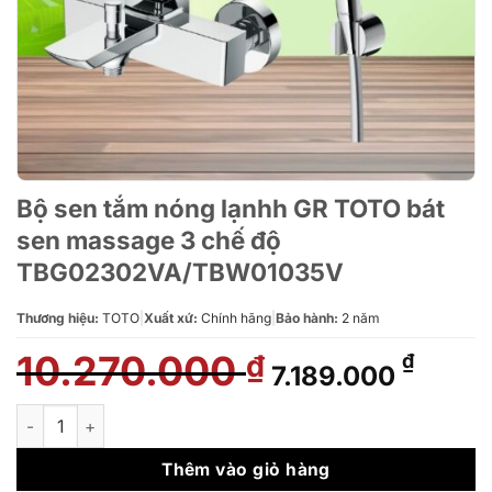
Bộ sen tắm nóng lạnhh GR TOTO bát
sen massage 3 chế độ
TBG02302VA/TBW01035V
Thương hiệu:
TOTO
|
Xuất xứ:
Chính hãng
|
Bảo hành:
2 năm
10.270.000
Giá
Giá
₫
₫
7.189.000
gốc
hiện
là:
tại
Bộ sen tắm nóng lạnhh GR TOTO bát sen massage 3 chế độ
10.270.000 ₫.
là:
7.189.
Thêm vào giỏ hàng