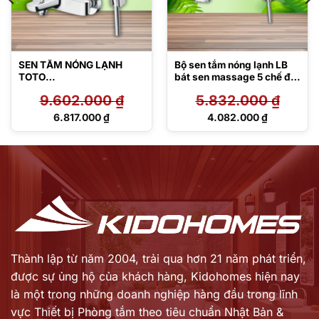
SEN TẮM NÓNG LẠNH
Bộ sen tắm nóng lạnh LB
TOTO
bát sen massage 5 chế độ
TBG03302V/TBW02017A
TBS01302V/TBW07009A
9.602.000
₫
5.832.000
₫
Giá
Giá
6.817.000
₫
4.082.000
₫
gốc
gốc
Giá
Giá
là:
là:
hiện
hiện
9.602.000 ₫.
5.832.000 ₫.
tại
tại
là:
là:
6.817.000 ₫.
4.082.000 ₫.
Thành lập từ năm 2004, trải qua hơn 21 năm phát triển,
được sự ủng hộ của khách hàng,
Kidohomes hiện nay
là một trong những doanh nghiệp hàng đầu trong lĩnh
vực Thiết bị Phòng tắm theo tiêu chuẩn Nhật Bản &