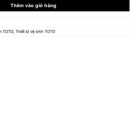
8.726.000 ₫.
Thêm vào giỏ hàng
ắm TOTO
,
Thiết bị vệ sinh TOTO