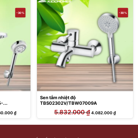
-30%
-30%
Sen tắm nhiệt độ
5-
TBS02302V/TBW07009A
Giá
5.832.000
₫
Giá
Giá
30.000
₫
4.082.000
₫
hiện
gốc
hiện
tại
là:
tại
0.000 ₫.
là:
5.832.000 ₫.
là:
29.630.000 ₫.
4.082.000 