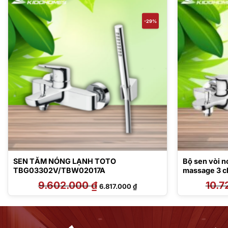
-29%
SEN TẮM NÓNG LẠNH TOTO
Bộ sen vòi 
TBG03302V/TBW02017A
massage 3 c
TBG01302V
9.602.000
₫
Giá
Giá
10.7
6.817.000
₫
gốc
hiện
là:
tại
9.602.000 ₫.
là:
 ₫.
6.817.000 ₫.