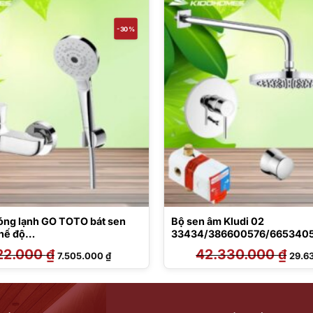
-30%
nóng lạnh GO TOTO bát sen
Bộ sen âm Kludi 02
hế độ
33434/386600576/665340
A/TBW01035V
00/6651005-00/6306005-
22.000
₫
Giá
Giá
42.330.000
₫
Giá
7.505.000
₫
29.6
00/6803005-00
gốc
hiện
gốc
là:
tại
là:
10.722.000 ₫.
là:
42.33
7.505.000 ₫.