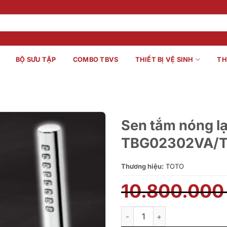
BỘ SƯU TẬP
COMBO TBVS
THIẾT BỊ VỆ SINH
TH
Sen tắm nóng l
TBG02302VA/
Thương hiệu:
TOTO
10.800.00
Sen tắm nóng lạnh TOTO TB