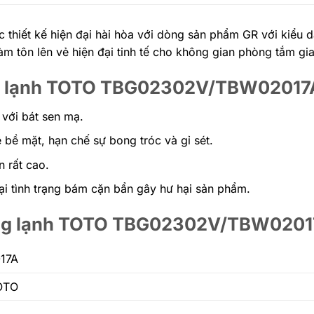
 thiết kế hiện đại hài hòa với dòng sản phẩm GR với kiểu 
àm tôn lên vẻ hiện đại tinh tế cho không gian phòng tắm gi
óng lạnh TOTO TBG02302V/TBW02017
 với bát sen mạ.
bề mặt, hạn chế sự bong tróc và gỉ sét.
 rất cao.
ại tình trạng bám cặn bẩn gây hư hại sản phẩm.
nóng lạnh TOTO TBG02302V/TBW020
17A
TOTO