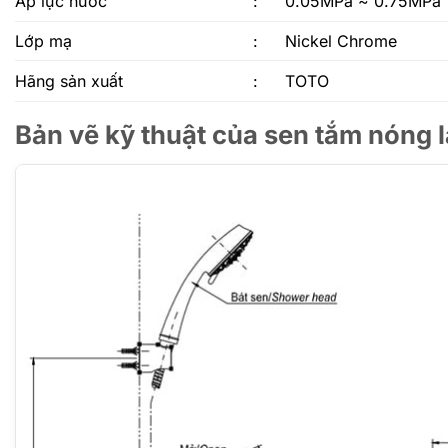
Áp lực nước
:
0.05MPa ~ 0.75MPa
Lớp mạ
:
Nickel Chrome
Hãng sản xuất
:
TOTO
Bản vẽ kỹ thuật của sen tắm nó