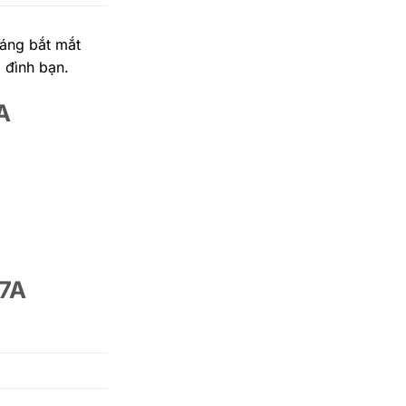
dáng bắt mắt
a đình bạn.
A
17A