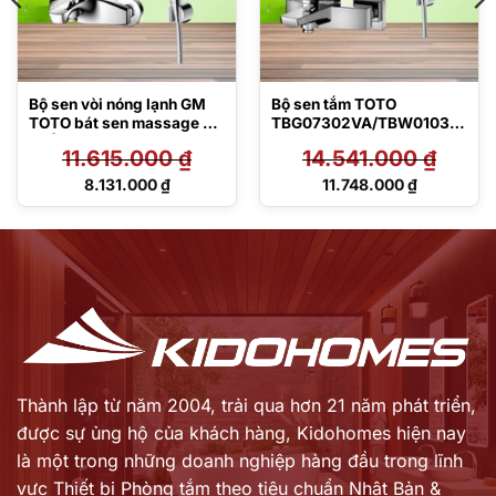
Bộ sen vòi nóng lạnh GM
Bộ sen tắm TOTO
TOTO bát sen massage 3
TBG07302VA/TBW01035
chế độ
V
11.615.000
₫
14.541.000
₫
TBG09302VA/TBW01035
V
Giá
Giá
8.131.000
₫
11.748.000
₫
gốc
gốc
Giá
Giá
là:
là:
hiện
hiện
11.615.000 ₫.
14.541.000 ₫.
tại
tại
là:
là:
8.131.000 ₫.
11.748.000 ₫.
Thành lập từ năm 2004, trải qua hơn 21 năm phát triển,
được sự ủng hộ của khách hàng,
Kidohomes hiện nay
là một trong những doanh nghiệp hàng đầu trong lĩnh
vực Thiết bị Phòng tắm theo tiêu chuẩn Nhật Bản &