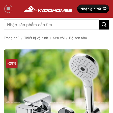
Bỏ
qua
Nhận giá tốt
nội
dung
Tìm
kiếm:
Trang chủ
/
Thiết bị vệ sinh
/
Sen vòi
/
Bộ sen tắm
-29%