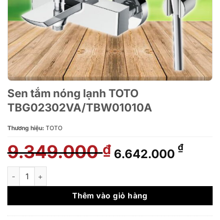
Sen tắm nóng lạnh TOTO
TBG02302VA/TBW01010A
Thương hiệu:
TOTO
9.349.000
Giá
Giá
₫
₫
6.642.000
gốc
hiện
là:
tại
Sen tắm nóng lạnh TOTO TBG02302VA/TBW01010A số lượng
9.349.000 ₫.
là:
6.642
Thêm vào giỏ hàng