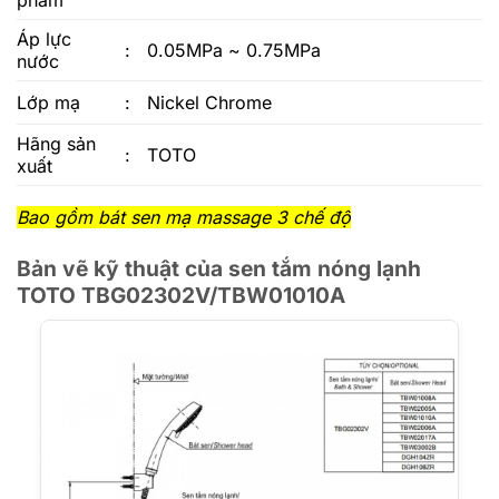
phẩm
Áp lực
:
0.05MPa ~ 0.75MPa
nước
Lớp mạ
:
Nickel Chrome
Hãng sản
:
TOTO
xuất
Bao gồm bát sen mạ massage 3 chế độ
Bản vẽ kỹ thuật của sen tắm nóng lạnh
TOTO TBG02302V/TBW01010A