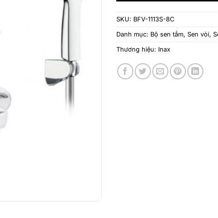
SKU:
BFV-1113S-8C
Danh mục:
Bộ sen tắm
,
Sen vòi
,
S
Thương hiệu:
Inax