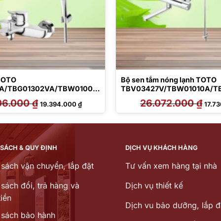
 TOTO
Bộ sen tắm nóng lạnh TOTO
A/TBG01302VA/TBW01008
TBV03427V/TBW01010A/T
06.000
₫
Giá
Giá
26.072.000
₫
Giá
19.394.000
₫
17.7
gốc
hiện
gốc
là:
tại
là:
24.006.000 ₫.
là:
26.07
19.394.000 ₫.
 SÁCH & QUY ĐỊNH
DỊCH VỤ KHÁCH HÀNG
 sách vận chuyển, lắp đặt
Tư vấn xem hàng tại nhà
sách đổi, trả hàng và
Dịch vụ thiết kế
iền
Dịch vu bảo dưỡng, lắp đ
 sách bảo hành