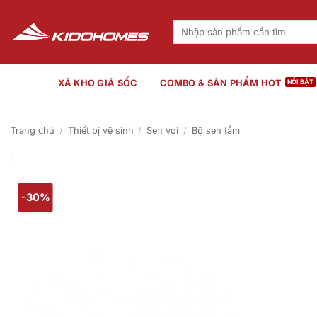
Bỏ
qua
Tìm
kiếm:
nội
dung
XẢ KHO GIÁ SỐC
COMBO & SẢN PHẨM HOT
Trang chủ
/
Thiết bị vệ sinh
/
Sen vòi
/
Bộ sen tắm
-30%