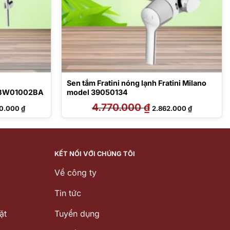
Sen tắm Fratini nóng lạnh Fratini Milano
BW01002BA
model 39050134
Giá
4.770.000
₫
Giá
Giá
30.000
₫
2.862.000
₫
hiện
gốc
hiện
tại
là:
tại
2.000 ₫.
là:
4.770.000 ₫.
là:
17.730.000 ₫.
2.862.000 ₫
KẾT NỐI VỚI CHÚNG TÔI
Về công ty
Tin tức
ặt
Tuyển dụng