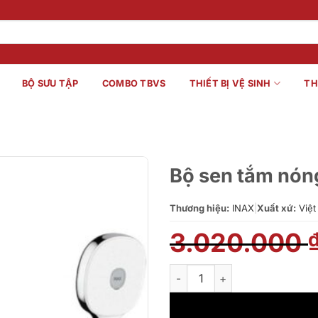
BỘ SƯU TẬP
COMBO TBVS
THIẾT BỊ VỆ SINH
TH
Bộ sen tắm nón
Thương hiệu:
INAX
|
Xuất xứ:
Việt
3.020.000
Bộ sen tắm nóng lạnh INAX B