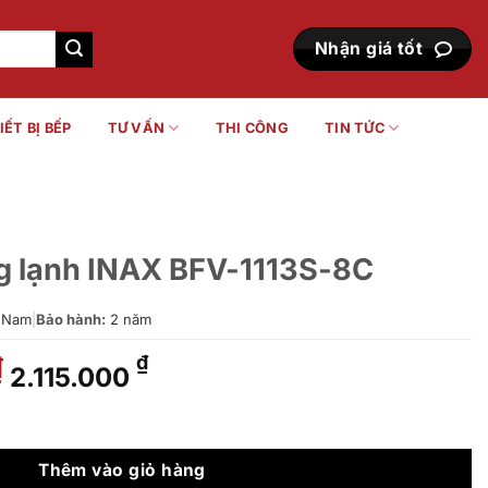
Nhận giá tốt
IẾT BỊ BẾP
TƯ VẤN
THI CÔNG
TIN TỨC
g lạnh INAX BFV-1113S-8C
 Nam
|
Bảo hành:
2 năm
Giá
Giá
₫
₫
2.115.000
gốc
hiện
là:
tại
FV-1113S-8C số lượng
3.020.000 ₫.
là:
2.115.000 ₫.
Thêm vào giỏ hàng