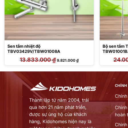
Sen tắm nhiệt độ
Bộ sen tắm
TBV03429V/TBW01008A
TBW01001B
V
13.833.000
₫
Giá
Giá
24.0
9.821.000
₫
gốc
hiện
là:
tại
13.833.000 ₫.
là:
 ₫.
9.821.000 ₫.
CHÍNH
Chính
Thành lập từ năm 2004, trải
qua hơn 21 năm phát triển,
Chính 
được sự ủng hộ của khách
hoàn t
hàng,
Kidohomes hiện nay là
Chinh