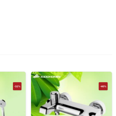
-32%
-40%