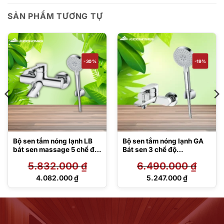
SẢN PHẨM TƯƠNG TỰ
-30%
-19%
Bộ sen tắm nóng lạnh LB
Bộ sen tắm nóng lạnh GA
bát sen massage 5 chế độ
Bát sen 3 chế độ
TBS01302V/TBW07009A
TBG04302VA/TBW07009
5.832.000
₫
6.490.000
₫
A
Giá
Giá
4.082.000
₫
5.247.000
₫
gốc
gốc
Giá
Giá
là:
là:
hiện
hiện
5.832.000 ₫.
6.490.000 ₫.
tại
tại
là:
là:
4.082.000 ₫.
5.247.000 ₫.