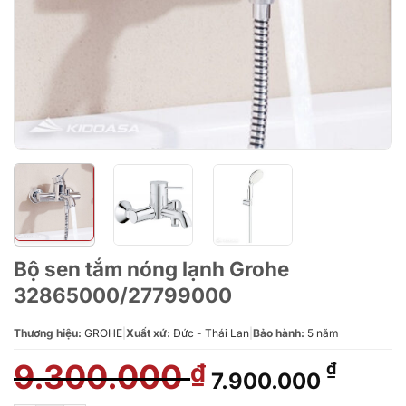
Bộ sen tắm nóng lạnh Grohe
32865000/27799000
Thương hiệu:
GROHE
|
Xuất xứ:
Đức - Thái Lan
|
Bảo hành:
5 năm
9.300.000
Giá
Giá
₫
₫
7.900.000
gốc
hiện