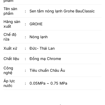
phẩm
Tên sản
:
Sen tắm nóng lạnh Grohe BauClassic
phẩm
Hãng sản
:
GROHE
xuất
Chế độ
:
Nóng lạnh
rửa
Xuất xứ
:
Đức- Thái Lan
Chất liệu
:
Đồng mạ Chrome
Công
:
Tiêu chuẩn Châu Âu
nghệ
Áp lực
:
0.05MPa ~ 0.75 MPa
nước