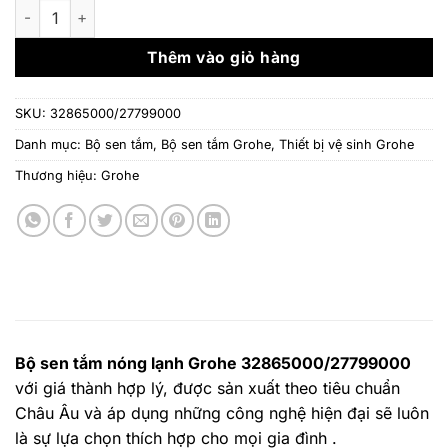
là:
tại
Bộ sen tắm nóng lạnh Grohe 32865000/27799000 số lượng
9.300.000 ₫.
là:
7.900.
Thêm vào giỏ hàng
SKU:
32865000/27799000
Danh mục:
Bộ sen tắm
,
Bộ sen tắm Grohe
,
Thiết bị vệ sinh Grohe
Thương hiệu:
Grohe
Bộ sen tắm nóng lạnh Grohe 32865000/27799000
với giá thành hợp lý, được sản xuất theo tiêu chuẩn
Châu Âu và áp dụng những công nghệ hiện đại sẽ luôn
là sự lựa chọn thích hợp cho mọi gia đình .