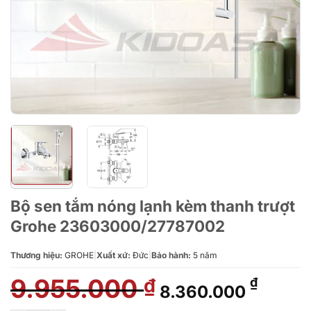
Bộ sen tắm nóng lạnh kèm thanh trượt
Grohe 23603000/27787002
Thương hiệu:
GROHE
|
Xuất xứ:
Đức
|
Bảo hành:
5 năm
9.955.000
Giá
Giá
₫
₫
8.360.000
gốc
hiện