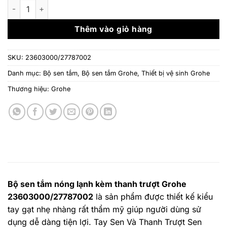
là:
tại
Bộ sen tắm nóng lạnh kèm thanh trượt Grohe 23603000/2778
9.955.000 ₫.
là:
8.360.
Thêm vào giỏ hàng
SKU:
23603000/27787002
Danh mục:
Bộ sen tắm
,
Bộ sen tắm Grohe
,
Thiết bị vệ sinh Grohe
Thương hiệu:
Grohe
Bộ sen tắm nóng lạnh kèm thanh trượt Grohe
23603000/27787002
là sản phẩm được thiết kế kiểu
tay gạt nhẹ nhàng rất thẩm mỹ giúp người dùng sử
dụng dễ dàng tiện lợi. Tay Sen Và Thanh Trượt Sen