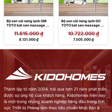
Bộ sen vòi nóng lạnh GM
Bộ sen vòi nóng lạnh GO
TOTO bát sen massage 3
TOTO bát sen massage 3
chế độ
chế độ
11.615.000
₫
10.722.000
₫
TBG09302VA/TBW01035
TBG01302VA/TBW01035V
V
Giá
Giá
8.131.000
₫
7.505.000
₫
gốc
gốc
Giá
Giá
là:
là:
hiện
hiện
11.615.000 ₫.
10.722.000 ₫.
tại
tại
là:
là:
8.131.000 ₫.
7.505.000 ₫.
Thành lập từ năm 2004, trải qua hơn 21 năm phát triển,
được sự ủng hộ của khách hàng,
Kidohomes hiện nay
là một trong những doanh nghiệp hàng đầu trong lĩnh
vực Thiết bị Phòng tắm theo tiêu chuẩn Nhật Bản &