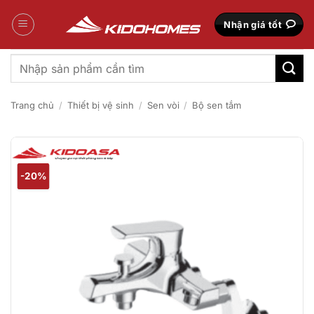
Bỏ
qua
Nhận giá tốt
nội
dung
Tìm
kiếm:
Trang chủ
/
Thiết bị vệ sinh
/
Sen vòi
/
Bộ sen tắm
-20%