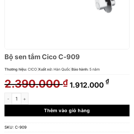
Bộ sen tắm Cico C-909
Thương hiệu:
CICO
|
Xuất xứ:
Hàn Quốc
|
Bảo hành:
5 năm
2.390.000
Giá
Giá
₫
₫
1.912.000
gốc
hiện
là:
tại
Bộ sen tắm Cico C-909 số lượng
2.390.000 ₫.
là:
1.912.0
Thêm vào giỏ hàng
SKU:
C-909