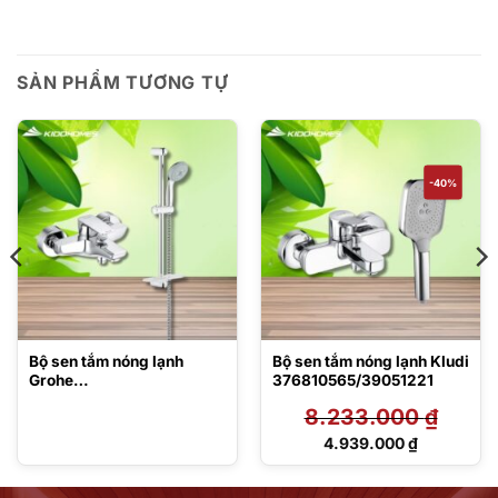
SẢN PHẨM TƯƠNG TỰ
-40%
Bộ sen tắm nóng lạnh
Bộ sen tắm nóng lạnh Kludi
Grohe
376810565/39051221
406810575/27600000
8.233.000
₫
Giá
4.939.000
₫
gốc
Giá
là:
hiện
8.233.000 ₫.
tại