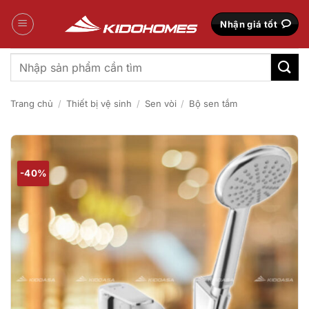
Bỏ
qua
Nhận giá tốt
nội
dung
Tìm
kiếm:
Trang chủ
/
Thiết bị vệ sinh
/
Sen vòi
/
Bộ sen tắm
-40%