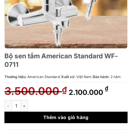
Bộ sen tắm American Standard WF-
0711
Thương hiệu:
American Standard
|
Xuất xứ:
Việt Nam
|
Bảo hành:
2 năm
3.500.000
Giá
Giá
₫
₫
2.100.000
gốc
hiện
là:
tại
Bộ sen tắm American Standard WF-0711 số lượng
3.500.000 ₫.
là:
2.100.
Thêm vào giỏ hàng