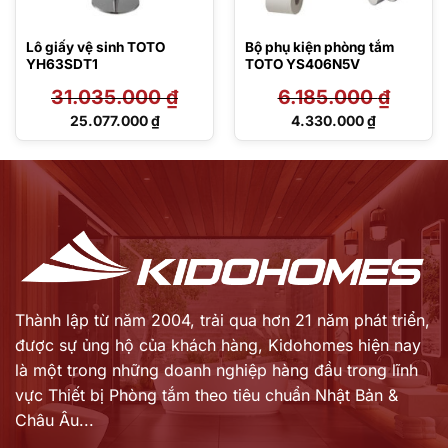
Lô giấy vệ sinh TOTO
Bộ phụ kiện phòng tắm
YH63SDT1
TOTO YS406N5V
31.035.000
₫
6.185.000
₫
Giá
Giá
25.077.000
₫
4.330.000
₫
gốc
gốc
Giá
Giá
là:
là:
hiện
hiện
31.035.000 ₫.
6.185.000 ₫.
tại
tại
là:
là:
25.077.000 ₫.
4.330.000 ₫.
Thành lập từ năm 2004, trải qua hơn 21 năm phát triển,
được sự ủng hộ của khách hàng,
Kidohomes hiện nay
là một trong những doanh nghiệp hàng đầu trong lĩnh
vực Thiết bị Phòng tắm theo tiêu chuẩn Nhật Bản &
Châu Âu...