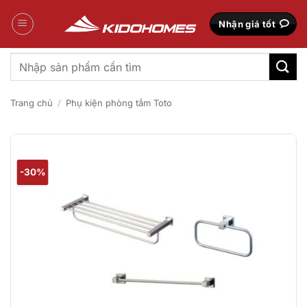
Bỏ
qua
Nhận giá tốt
nội
dung
Tìm
kiếm:
Trang chủ
/
Phụ kiện phòng tắm Toto
-30%