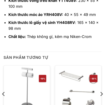
Kích thước vòng treo khăn YTT408V:
230 x 55 x
100 mm
Kích thước móc áo YRH408V:
40 x 55 x 49 mm
Kích thước lô giấy vệ sinh YH408RV
: 165 x 140 x
98 mm
Chất liệu:
Thép không gỉ, kẽm mạ Niken-Crom
SẢN PHẨM TƯƠNG TỰ
-19%
-30%