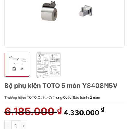
Bộ phụ kiện TOTO 5 món YS408N5V
Thương hiệu:
TOTO
|
Xuất xứ:
Trung Quốc
|
Bảo hành:
2 năm
6.185.000
Giá
Giá
₫
₫
4.330.000
gốc
hiện
là:
tại
Bộ phụ kiện TOTO 5 món YS408N5V số lượng