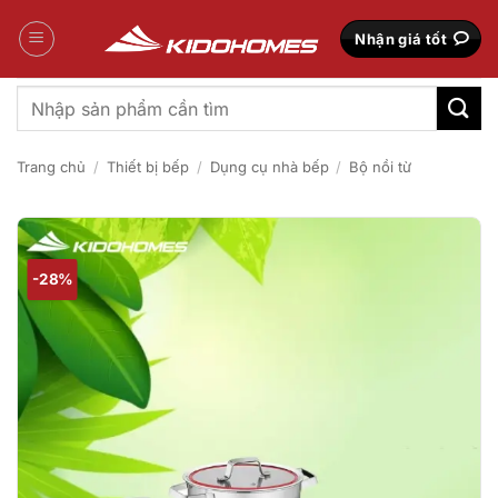
Bỏ
qua
Nhận giá tốt
nội
dung
Tìm
kiếm:
Trang chủ
/
Thiết bị bếp
/
Dụng cụ nhà bếp
/
Bộ nồi từ
-28%