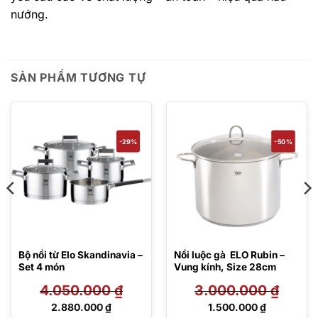
nướng.
SẢN PHẨM TƯƠNG TỰ
-29%
-50%
Bộ nồi từ Elo Skandinavia –
Nồi luộc gà ELO Rubin –
Set 4 món
Vung kính, Size 28cm
4.050.000
₫
3.000.000
₫
Giá
Giá
2.880.000
₫
1.500.000
₫
gốc
gốc