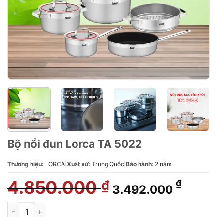
Bộ nồi đun Lorca TA 5022
Thương hiệu:
LORCA
|
Xuất xứ:
Trung Quốc
|
Bảo hành:
2 năm
4.850.000
Giá
Giá
₫
₫
3.492.000
gốc
hiện
là:
tại
Bộ nồi đun Lorca TA 5022 số lượng