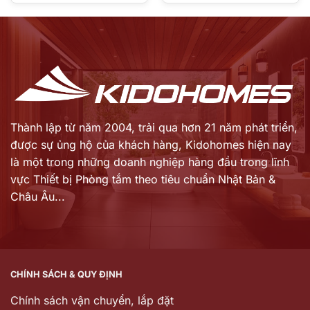
Giá
Giá
là:
là:
hiện
hiện
4.050.000 ₫.
3.000.000 ₫.
tại
tại
là:
là:
2.880.000 ₫.
1.500.000 ₫.
Thành lập từ năm 2004, trải qua hơn 21 năm phát triển,
được sự ủng hộ của khách hàng,
Kidohomes hiện nay
là một trong những doanh nghiệp hàng đầu trong lĩnh
vực Thiết bị Phòng tắm theo tiêu chuẩn Nhật Bản &
Châu Âu...
CHÍNH SÁCH & QUY ĐỊNH
Chính sách vận chuyển, lắp đặt