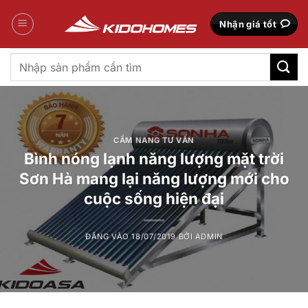
Bỏ
qua
Nhận giá tốt
nội
dung
Tìm
kiếm:
CẨM NANG TƯ VẤN
Bình nóng lạnh năng lượng mặt trời
Sơn Hà mang lại năng lượng mới cho
cuộc sống hiện đại
ĐĂNG VÀO
18/07/2019
BỞI
ADMIN