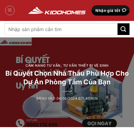
Bỏ
qua
Nhận giá tốt
nội
dung
Tìm
kiếm:
CẨM NANG TƯ VẤN
,
TƯ VẤN THIẾT BỊ VỆ SINH
Bí Quyết Chọn Nhà Thầu Phù Hợp Cho
Dự Án Phòng Tắm Của Bạn
ĐĂNG VÀO
04/06/2024
BỞI
ADMIN