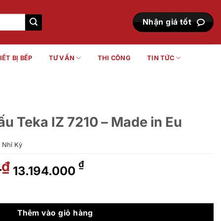
Nhận giá tốt
IẾT BỊ BẾP
TƯ VẤN
THI CÔNG
TIN TỨC
ấu Teka IZ 7210 – Made in Eu
 Nhĩ Kỳ
0
Giá
Giá
₫
₫
13.194.000
gốc
hiện
là:
tại
0 - Made in Eu số lượng
21.990.000 ₫.
là:
13.194.000 ₫.
Thêm vào giỏ hàng