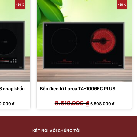
-30%
-20%
US nhập khẩu
Bếp điện từ Lorca TA-1006EC PLUS
Giá
8.510.000
₫
Giá
Giá
0.000
₫
6.808.000
₫
hiện
gốc
hiện
tại
là:
tại
0.000 ₫.
là:
8.510.000 ₫.
là:
8.700.000 ₫.
6.808.000 ₫
KẾT NỐI VỚI CHÚNG TÔI