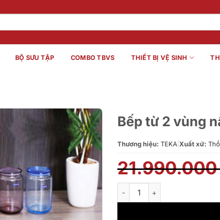
BỘ SƯU TẬP
COMBO TBVS
THIẾT BỊ VỆ SINH
TH
Bếp từ 2 vùng n
Thương hiệu:
TEKA
|
Xuất xứ:
Thổ
21.990.00
Bếp từ 2 vùng nấu Teka IZ 721