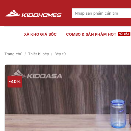
Bỏ
qua
Tìm
kiếm:
nội
dung
XẢ KHO GIÁ SỐC
COMBO & SẢN PHẨM HOT
Trang chủ
/
Thiết bị bếp
/
Bếp từ
-40%