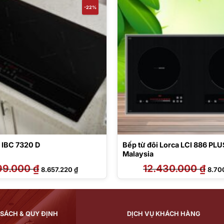
-22%
 IBC 7320 D
Bếp từ đôi Lorca LCI 886 PL
Malaysia
099.000
₫
Giá
Giá
12.430.000
₫
Giá
8.657.220
₫
8.70
gốc
hiện
gốc
là:
tại
là:
11.099.000 ₫.
là:
12.43
8.657.220 ₫.
 SÁCH & QUY ĐỊNH
DỊCH VỤ KHÁCH HÀNG