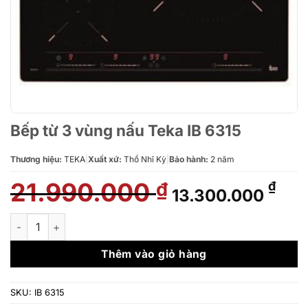
Bếp từ 3 vùng nấu Teka IB 6315
Thương hiệu:
TEKA
|
Xuất xứ:
Thổ Nhĩ Kỳ
|
Bảo hành:
2 năm
21.990.000
Giá
Giá
₫
₫
13.300.000
gốc
hiệ
là:
tại
Bếp từ 3 vùng nấu Teka IB 6315 số lượng
21.990.000 ₫.
là:
13.
Thêm vào giỏ hàng
SKU:
IB 6315