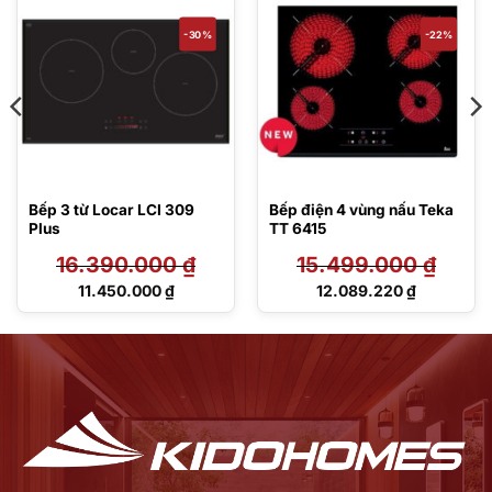
-30%
-22%
Bếp 3 từ Locar LCI 309
Bếp điện 4 vùng nấu Teka
Plus
TT 6415
16.390.000
₫
15.499.000
₫
Giá
Giá
11.450.000
₫
12.089.220
₫
gốc
gốc
Giá
Giá
là:
là:
hiện
hiện
16.390.000 ₫.
15.499.000 ₫.
tại
tại
là:
là:
11.450.000 ₫.
12.089.220 ₫.