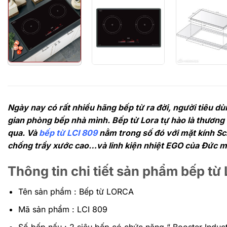
Ngày nay có rất nhiều hãng bếp từ ra đời, người tiêu d
gian phòng bếp nhà mình. Bếp từ Lora tự hào là thương
qua. Và
bếp từ LCI 809
nằm trong số đó với mặt kính Sch
chống trầy xước cao…và linh kiện nhiệt EGO của Đức 
Thông tin chi tiết sản phẩm bếp từ
Tên sản phẩm : Bếp từ LORCA
Mã sản phẩm : LCI 809
Số bếp nấu : 2 siêu bếp có chức năng “ Booster Induc