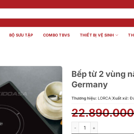
BỘ SƯU TẬP
COMBO TBVS
THIẾT BỊ VỆ SINH
TH
Bếp từ 2 vùng n
Germany
Thương hiệu:
LORCA
|
Xuất xứ:
Đ
22.890.00
Bếp từ 2 vùng nấu Lorca LCI 