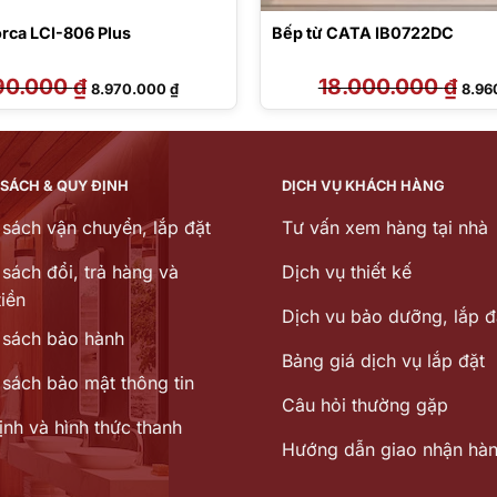
orca LCI-806 Plus
Bếp từ CATA IB0722DC
90.000
₫
Giá
Giá
18.000.000
₫
Giá
8.970.000
₫
8.96
gốc
hiện
gốc
là:
tại
là:
13.790.000 ₫.
là:
18.00
8.970.000 ₫.
 SÁCH & QUY ĐỊNH
DỊCH VỤ KHÁCH HÀNG
 sách vận chuyển, lắp đặt
Tư vấn xem hàng tại nhà
sách đổi, trả hàng và
Dịch vụ thiết kế
iền
Dịch vu bảo dưỡng, lắp đ
 sách bảo hành
Bảng giá dịch vụ lắp đặt
 sách bảo mật thông tin
Câu hỏi thường gặp
ịnh và hình thức thanh
Hướng dẫn giao nhận hà