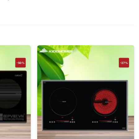
-50%
-27%