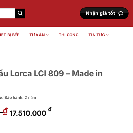
Nhận giá tốt
IẾT BỊ BẾP
TƯ VẤN
THI CÔNG
TIN TỨC
ấu Lorca LCI 809 – Made in
ức
|
Bảo hành:
2 năm
0
Giá
Giá
₫
₫
17.510.000
gốc
hiện
là:
tại
809 - Made in Germany số lượng
22.890.000 ₫.
là: