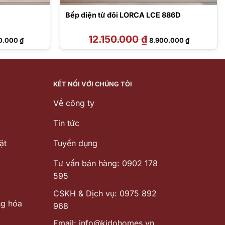
Bếp điện từ đôi LORCA LCE 886D
Giá
12.150.000
₫
Giá
Giá
0.000
₫
8.900.000
₫
hiện
gốc
hiện
tại
là:
tại
0.000 ₫.
là:
12.150.000 ₫.
là:
8.960.000 ₫.
8.900.000 
KẾT NỐI VỚI CHÚNG TÔI
Về công ty
Tin tức
ặt
Tuyển dụng
Tư vấn bán hàng: 0902 178
595
CSKH & Dịch vụ: 0975 892
ng hóa
968
Email: info@kidohomes.vn