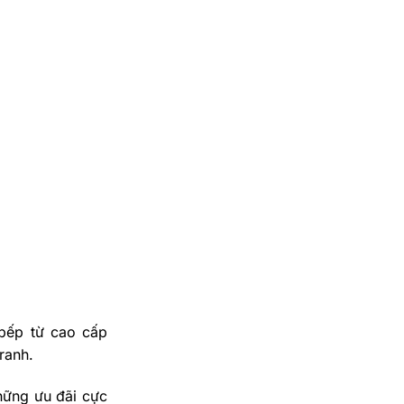
 bếp từ cao cấp
ranh.
hững ưu đãi cực