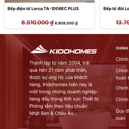
Bếp điện từ Lorca TA-1006EC PLUS
Bếp từ đôi L
8.510.000
₫
Giá
Giá
13.7
6.808.000
₫
gốc
hiện
là:
tại
8.510.000 ₫.
là:
00 ₫.
6.808.000 ₫.
CHÍNH
Chính
Thành lập từ năm 2004, trải
qua hơn 21 năm phát triển,
Chính 
được sự ủng hộ của khách
hoàn t
hàng,
Kidohomes hiện nay là
Chinh
một trong những doanh nghiệp
hàng đầu trong lĩnh vực Thiết bị
Chính
Phòng tắm theo tiêu chuẩn
Quy đ
Nhật Bản & Châu Âu...
toán