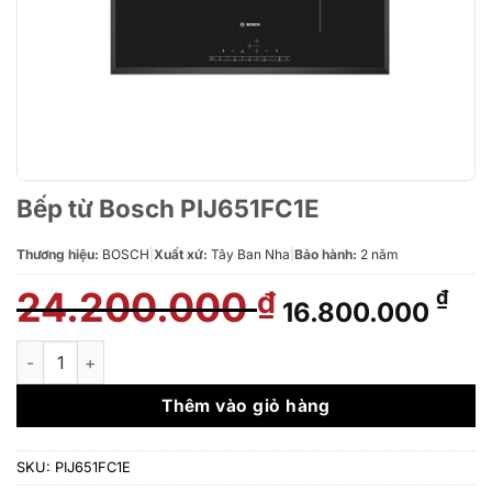
Bếp từ Bosch PIJ651FC1E
Thương hiệu:
BOSCH
|
Xuất xứ:
Tây Ban Nha
|
Bảo hành:
2 năm
24.200.000
Giá
Giá
₫
₫
16.800.000
gốc
hiệ
là:
tại
Bếp từ Bosch PIJ651FC1E số lượng
24.200.000 ₫.
là:
16.
Thêm vào giỏ hàng
SKU:
PIJ651FC1E