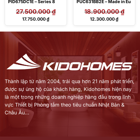
PID675DC1E – Series 8
PUC631BB2E – Made in Eu
27.500.000
₫
18.900.000
₫
Giá
Giá
17.750.000
₫
12.300.000
₫
gốc
gốc
Giá
Giá
là:
là:
hiện
hiện
27.500.000 ₫.
18.900.000 ₫.
tại
tại
là:
là:
17.750.000 ₫.
12.300.000 ₫.
Thành lập từ năm 2004, trải qua hơn 21 năm phát triển,
được sự ủng hộ của khách hàng,
Kidohomes hiện nay
là một trong những doanh nghiệp hàng đầu trong lĩnh
vực Thiết bị Phòng tắm theo tiêu chuẩn Nhật Bản &
Châu Âu...