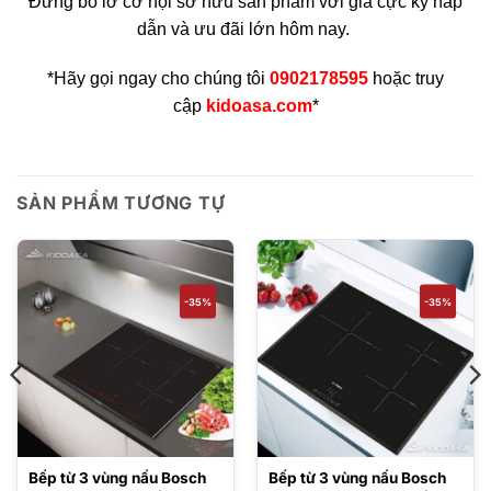
Đừng bỏ lỡ cơ hội sở hữu sản phẩm với giá cực kỳ hấp
dẫn và ưu đãi lớn hôm nay.
*Hãy gọi ngay cho chúng tôi
0902178595
hoặc truy
cập
kidoasa.com
*
SẢN PHẨM TƯƠNG TỰ
-35%
-35%
Bếp từ 3 vùng nấu Bosch
Bếp từ 3 vùng nấu Bosch