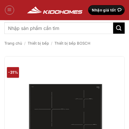
Bỏ
qua
Nhận giá tốt
nội
dung
Tìm
kiếm:
Trang chủ
/
Thiết bị bếp
/
Thiết bị bếp BOSCH
-31%