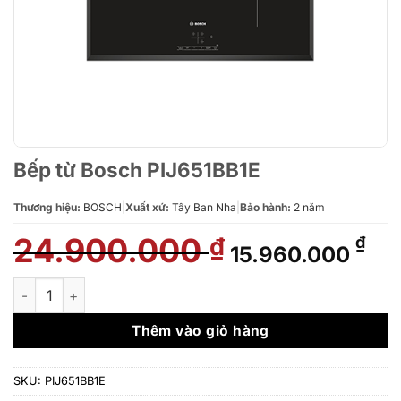
Bếp từ Bosch PIJ651BB1E
Thương hiệu:
BOSCH
|
Xuất xứ:
Tây Ban Nha
|
Bảo hành:
2 năm
24.900.000
Giá
Giá
₫
₫
15.960.000
gốc
hiệ
là:
tại
Bếp từ Bosch PIJ651BB1E số lượng
24.900.000 ₫.
là:
15.
Thêm vào giỏ hàng
SKU:
PIJ651BB1E