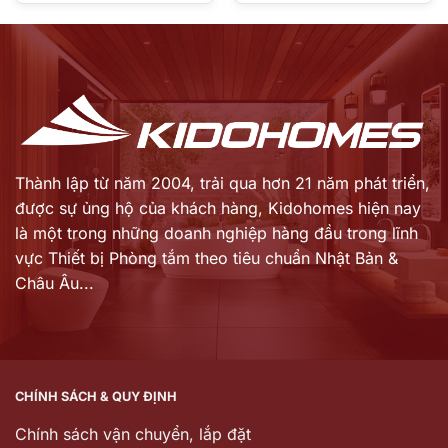
Giá
Giá
là:
là:
hiện
hiện
36.600.000 ₫.
19.600.000 ₫.
tại
tại
là:
là:
25.990.000 ₫.
11.760.000 ₫.
Thành lập từ năm 2004, trải qua hơn 21 năm phát triển,
được sự ủng hộ của khách hàng,
Kidohomes hiện nay
là một trong những doanh nghiệp hàng đầu trong lĩnh
vực Thiết bị Phòng tắm theo tiêu chuẩn Nhật Bản &
Châu Âu...
CHÍNH SÁCH & QUY ĐỊNH
Chính sách vận chuyển, lắp đặt