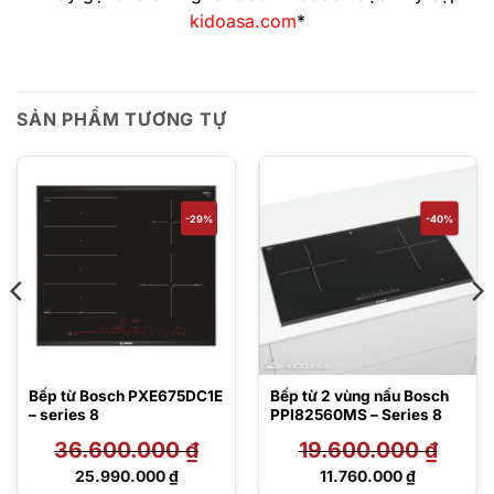
kidoasa.com
*
SẢN PHẨM TƯƠNG TỰ
-29%
-40%
Bếp từ Bosch PXE675DC1E
Bếp từ 2 vùng nấu Bosch
– series 8
PPI82560MS – Series 8
36.600.000
₫
19.600.000
₫
Giá
Giá
25.990.000
₫
11.760.000
₫
gốc
gốc