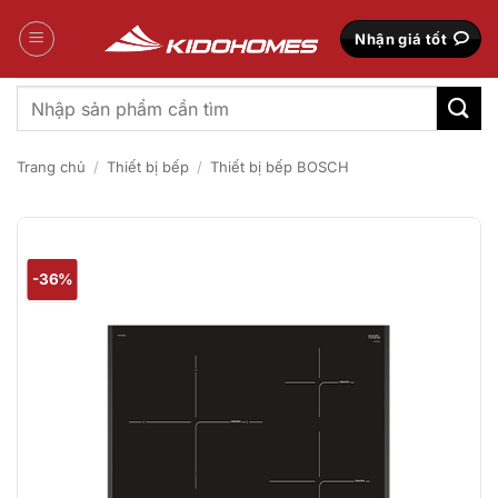
Bỏ
qua
Nhận giá tốt
nội
dung
Tìm
kiếm:
Trang chủ
/
Thiết bị bếp
/
Thiết bị bếp BOSCH
-36%