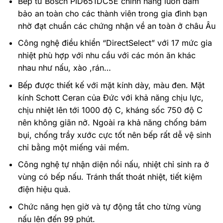
Bếp từ Bosch PID651DC5E chính hãng luôn đảm
bảo an toàn cho các thành viên trong gia đình bạn
nhờ đạt chuẩn các chứng nhận về an toàn ở châu Âu
Công nghệ điều khiển “DirectSelect” với 17 mức gia
nhiệt phù hợp với nhu cầu với các món ăn khác
nhau như nấu, xào ,rán…
Bếp được thiết kế với mặt kính dày, màu đen. Mặt
kính Schott Ceran của Đức với khả năng chịu lực,
chịu nhiệt lên tới 1000 độ C, kháng sốc 750 độ C
nên không giãn nở. Ngoài ra khả năng chống bám
bụi, chống trầy xước cực tốt nên bếp rất dễ vệ sinh
chỉ bằng một miếng vải mềm.
Công nghệ tự nhận diện nồi nấu, nhiệt chỉ sinh ra ở
vùng có bếp nấu. Tránh thất thoát nhiệt, tiết kiệm
điện hiệu quả.
Chức năng hẹn giờ và tự động tắt cho từng vùng
nấu lên đến 99 phút.