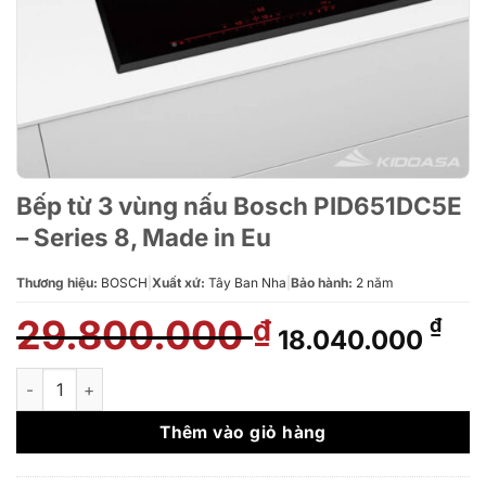
Bếp từ 3 vùng nấu Bosch PID651DC5E
– Series 8, Made in Eu
Thương hiệu:
BOSCH
|
Xuất xứ:
Tây Ban Nha
|
Bảo hành:
2 năm
29.800.000
Giá
Giá
₫
₫
18.040.000
gốc
hiệ
là:
tại
Bếp từ 3 vùng nấu Bosch PID651DC5E - Series 8, Made in Eu s
29.800.000 ₫.
là:
18.
Thêm vào giỏ hàng