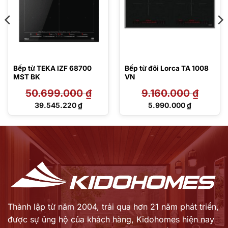
Bếp từ TEKA IZF 68700
Bếp từ đôi Lorca TA 1008
MST BK
VN
50.699.000
₫
9.160.000
₫
Giá
Giá
39.545.220
₫
5.990.000
₫
gốc
gốc
Giá
Giá
là:
là:
hiện
hiện
50.699.000 ₫.
9.160.000 ₫.
tại
tại
là:
là:
39.545.220 ₫.
5.990.000 ₫.
Thành lập từ năm 2004, trải qua hơn 21 năm phát triển,
được sự ủng hộ của khách hàng,
Kidohomes hiện nay