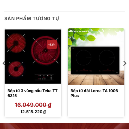
SẢN PHẨM TƯƠNG TỰ
-22%
Bếp từ 3 vùng nấu Teka TT
Bếp từ đôi Lorca TA 1006
6315
Plus
16.049.000
₫
Giá
12.518.220
₫
gốc
Giá
là:
hiện
16.049.000 ₫.
tại