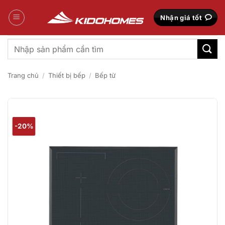
Bỏ
qua
Nhận giá tốt
nội
dung
Tìm
kiếm:
Trang chủ
/
Thiết bị bếp
/
Bếp từ
-20%