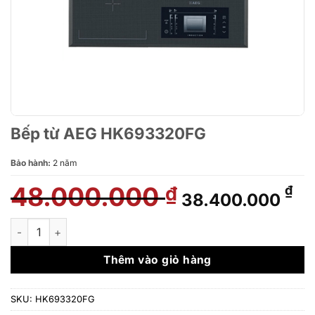
Bếp từ AEG HK693320FG
Bảo hành:
2 năm
48.000.000
Giá
Gi
₫
₫
38.400.000
gốc
hi
là:
tại
Bếp từ AEG HK693320FG số lượng
48.000.000 ₫.
là:
38
Thêm vào giỏ hàng
SKU:
HK693320FG