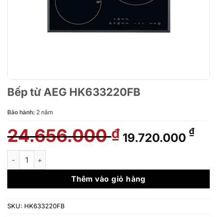
Bếp từ AEG HK633220FB
Bảo hành:
2 năm
24.656.000
Giá
Giá
₫
₫
19.720.000
gốc
hiệ
là:
tại
Bếp từ AEG HK633220FB số lượng
24.656.000 ₫.
là:
19.
Thêm vào giỏ hàng
SKU:
HK633220FB