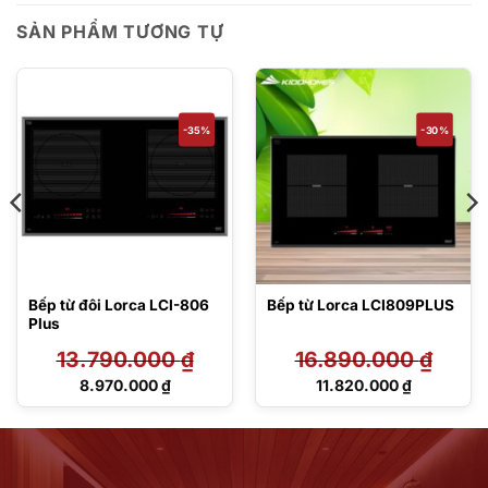
SẢN PHẨM TƯƠNG TỰ
-35%
-30%
Bếp từ đôi Lorca LCI-806
Bếp từ Lorca LCI809PLUS
Plus
13.790.000
₫
16.890.000
₫
Giá
Giá
8.970.000
₫
11.820.000
₫
gốc
gốc
Giá
Giá
là:
là:
hiện
hiện
13.790.000 ₫.
16.890.000 ₫.
tại
tại
là:
là:
8.970.000 ₫.
11.820.000 ₫.