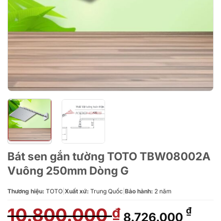
Bát sen gắn tường TOTO TBW08002A
Vuông 250mm Dòng G
Thương hiệu:
TOTO
|
Xuất xứ:
Trung Quốc
|
Bảo hành:
2 năm
10.800.000
Giá
Giá
₫
₫
8.726.000