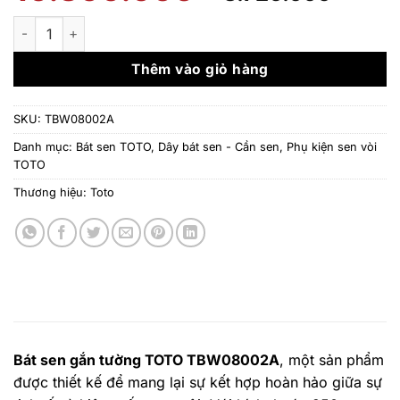
gốc
hiện
là:
tại
Bát sen gắn tường TOTO TBW08002A Vuông 250mm Dòng G 
10.800.000 ₫.
là:
8.72
Thêm vào giỏ hàng
SKU:
TBW08002A
Danh mục:
Bát sen TOTO
,
Dây bát sen - Cần sen
,
Phụ kiện sen vòi
TOTO
Thương hiệu:
Toto
Bát sen gắn tường TOTO TBW08002A
, một sản phẩm
được thiết kế để mang lại sự kết hợp hoàn hảo giữa sự