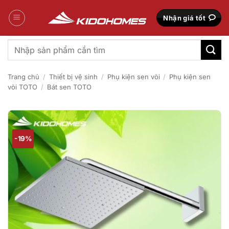
Bỏ
qua
Nhận giá tốt
nội
dung
Tìm
kiếm:
Trang chủ
/
Thiết bị vệ sinh
/
Phụ kiện sen vòi
/
Phụ kiện sen
vòi TOTO
/
Bát sen TOTO
-19%