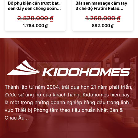
Bộ phụ kiện cần trượt bát,
Bát sen massage cầm tay
sen dây sen chống xoắn
3 chế độ Fratini Relax
Fratini Anti twist
model 39051221
2.520.000
₫
1.260.000
₫
39051443
Giá
Giá
1.764.000
₫
882.000
₫
gốc
gốc
Giá
Giá
là:
là:
hiện
hiện
2.520.000 ₫.
1.260.000 ₫.
tại
tại
là:
là:
1.764.000 ₫.
882.000 ₫.
Thành lập từ năm 2004, trải qua hơn 21 năm phát triển,
được sự ủng hộ của khách hàng,
Kidohomes hiện nay
là một trong những doanh nghiệp hàng đầu trong lĩnh
vực Thiết bị Phòng tắm theo tiêu chuẩn Nhật Bản &
Châu Âu...