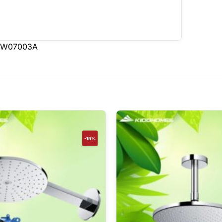
 TBW07003A
-19%