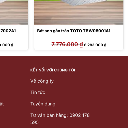
07002A1
Bát sen gắn trần TOTO TBW08001A1
Giá
7.776.000
₫
Giá
Giá
0.000
₫
6.283.000
₫
hiện
gốc
hiện
tại
là:
tại
0.000 ₫.
là:
7.776.000 ₫.
là:
8.290.000 ₫.
6.283.000 ₫
KẾT NỐI VỚI CHÚNG TÔI
Về công ty
Tin tức
ặt
Tuyển dụng
Tư vấn bán hàng: 0902 178
595