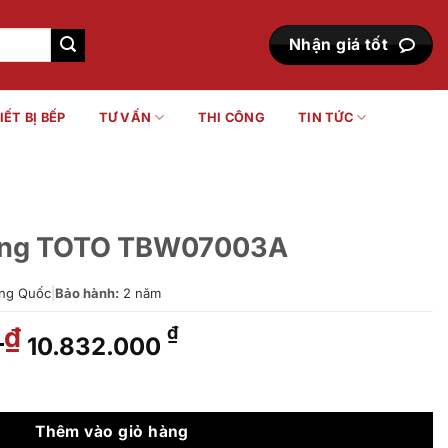
Nhận giá tốt
IẾT BỊ BẾP
TƯ VẤN
THI CÔNG
TIN TỨC
ường TOTO TBW07003A
ng Quốc
|
Bảo hành:
2 năm
0
Giá
Giá
₫
₫
10.832.000
gốc
hiện
là:
tại
07003A số lượng
13.402.000 ₫.
là:
10.832.000 ₫.
Thêm vào giỏ hàng