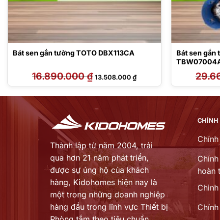
Bát sen gắn tường TOTO DBX113CA
Bát sen gắn
TBW07004A
16.890.000
₫
Giá
Giá
29.6
13.508.000
₫
gốc
hiện
là:
tại
16.890.000 ₫.
là:
 ₫.
13.508.000 ₫.
CHÍNH
Chính
Thành lập từ năm 2004, trải
qua hơn 21 năm phát triển,
Chính 
được sự ủng hộ của khách
hoàn t
hàng,
Kidohomes hiện nay là
Chinh
một trong những doanh nghiệp
hàng đầu trong lĩnh vực Thiết bị
Chính
Phòng tắm theo tiêu chuẩn