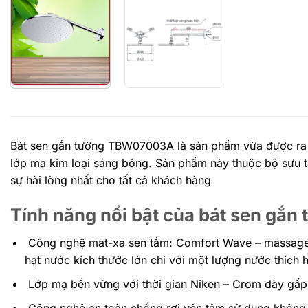
Bát sen gắn tường TBW07003A là sản phẩm vừa được ra mắ
lớp mạ kim loại sáng bóng. Sản phẩm này thuộc bộ sưu tậ
sự hài lòng nhất cho tất cả khách hàng
Tính năng nổi bật của bát sen g
Công nghệ mat-xa sen tắm: Comfort Wave – massage ê
hạt nước kích thước lớn chỉ với một lượng nước thích 
Lớp mạ bền vững với thời gian Niken – Crom dày gấp 
Công nghệ an toàn chống rơi yên tâm sử dụng không 