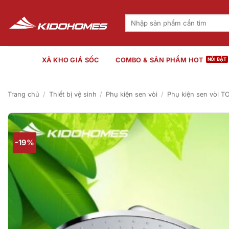
Bỏ
qua
Tìm
kiếm:
nội
dung
XẢ KHO GIÁ SỐC
COMBO & SẢN PHẨM HOT
Trang chủ
/
Thiết bị vệ sinh
/
Phụ kiện sen vòi
/
Phụ kiện sen vòi T
-19%