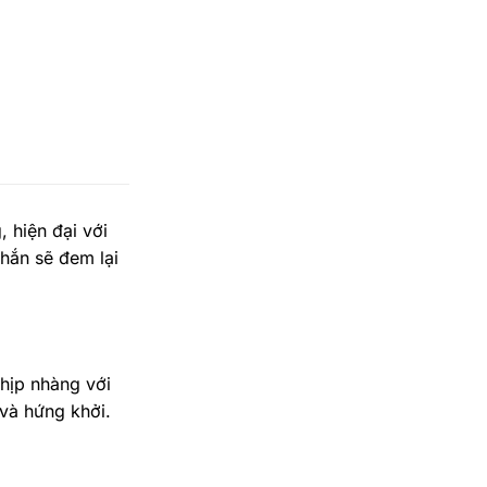
 hiện đại với
hắn sẽ đem lại
hịp nhàng với
 và hứng khởi.