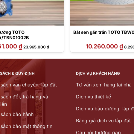
 tường TOTO
Bát sen gắn trần TOTO TBW
/TBN01002B
61.000
₫
Giá
Giá
10.260.000
₫
Giá
23.965.000
₫
8.29
gốc
hiện
gốc
là:
tại
là:
29.661.000 ₫.
là:
10.26
23.965.000 ₫.
 SÁCH & QUY ĐỊNH
DỊCH VỤ KHÁCH HÀNG
 sách vận chuyển, lắp đặt
Tư vấn xem hàng tại nhà
sách đổi, trả hàng và
Dịch vụ thiết kế
iền
Dịch vu bảo dưỡng, lắp đ
 sách bảo hành
Bảng giá dịch vụ lắp đặt
 sách bảo mật thông tin
Câu hỏi thường gặp