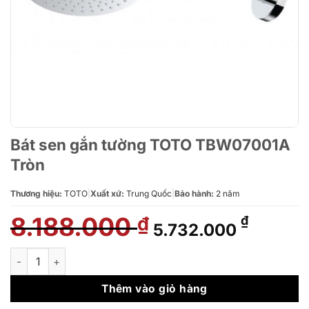
Bát sen gắn tường TOTO TBW07001A
Tròn
Thương hiệu:
TOTO
|
Xuất xứ:
Trung Quốc
|
Bảo hành:
2 năm
8.188.000
Giá
Giá
₫
₫
5.732.000
gốc
hiện
là:
tại
Bát sen gắn tường TOTO TBW07001A Tròn số lượng
8.188.000 ₫.
là:
5.732.0
Thêm vào giỏ hàng