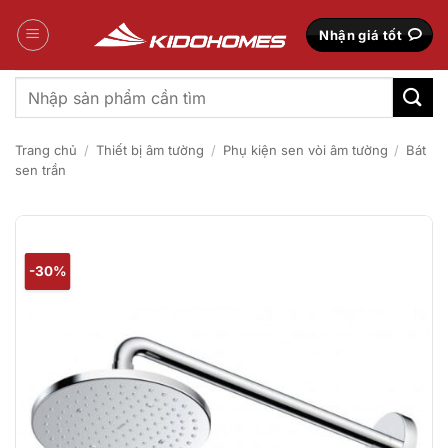
Bỏ
qua
Nhận giá tốt
nội
dung
Tìm
kiếm:
Trang chủ
/
Thiết bị âm tường
/
Phụ kiện sen vòi âm tường
/
Bát
sen trần
-30%