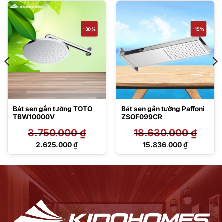
-30%
-15%
Bát sen gắn tường TOTO
Bát sen gắn tường Paffoni
TBW10000V
ZSOF099CR
3.750.000
₫
18.630.000
₫
Giá
Giá
2.625.000
₫
15.836.000
₫
gốc
gốc
Giá
Giá
là:
là:
hiện
hiện
3.750.000 ₫.
18.630.000 ₫.
tại
tại
là:
là:
2.625.000 ₫.
15.836.000 ₫.