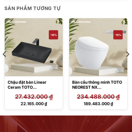
SẢN PHẨM TƯƠNG TỰ
-19%
-19%
Chậu đặt bàn Linear
Bàn cầu thông minh TOTO
Ceram TOTO
NEOREST NX
LT4716G17#MBL
CS902VT#NW1/T53P100
27.432.000
₫
234.488.000
₫
VR
Giá
Giá
22.165.000
₫
189.483.000
₫
gốc
gốc
Giá
Giá
là:
là:
hiện
hiện
27.432.000 ₫.
234.488.000 ₫.
tại
tại
là:
là:
22.165.000 ₫.
189.483.000 ₫.