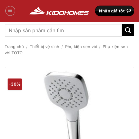
Bỏ
qua
Nhận giá tốt
nội
dung
Tìm
kiếm:
Trang chủ
/
Thiết bị vệ sinh
/
Phụ kiện sen vòi
/
Phụ kiện sen
vòi TOTO
-30%