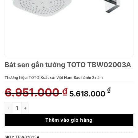
Bát sen gắn tường TOTO TBW02003A
Thương hiệu:
TOTO
|
Xuất xứ:
Việt Nam
|
Bảo hành:
2 năm
6.951.000
Giá
Giá
₫
₫
5.618.000
gốc
hiện
là:
tại
Bát sen gắn tường TOTO TBW02003A số lượng
6.951.000 ₫.
là:
5.618.0
Thêm vào giỏ hàng
SKU:
TBW02003A