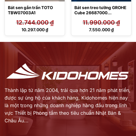
Bát sen gắn trần TOTO
Bát sen treo tường GROHE
TBW07003A1
Cube 26687000
Tempesta 250
12.744.000
₫
11.990.000
₫
Giá
Giá
10.297.000
₫
7.550.000
₫
gốc
gốc
Giá
Giá
là:
là:
hiện
hiện
12.744.000 ₫.
11.990.000 ₫.
tại
tại
là:
là:
10.297.000 ₫.
7.550.000 ₫.
Thành lập từ năm 2004, trải qua hơn 21 năm phát triển,
được sự ủng hộ của khách hàng,
Kidohomes hiện nay
là một trong những doanh nghiệp hàng đầu trong lĩnh
vực Thiết bị Phòng tắm theo tiêu chuẩn Nhật Bản &
Châu Âu...