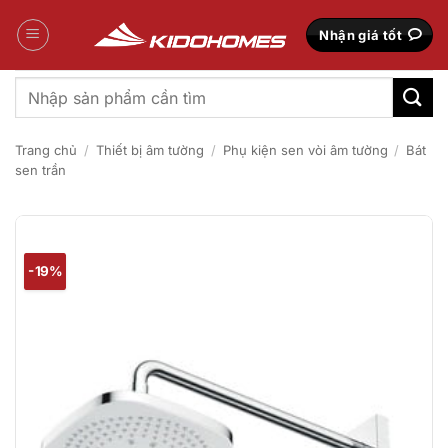
Bỏ
qua
Nhận giá tốt
nội
dung
Tìm
kiếm:
Trang chủ
/
Thiết bị âm tường
/
Phụ kiện sen vòi âm tường
/
Bát
sen trần
-19%