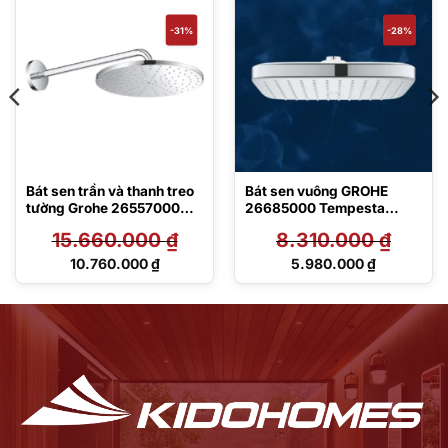
-31%
-28%
Bát sen trần và thanh treo
Bát sen vuông GROHE
tường Grohe 26557000
26685000 Tempesta
Cosmopolitan 310
Cube 250
15.660.000
₫
8.310.000
₫
Giá
Giá
10.760.000
₫
5.980.000
₫
gốc
gốc
Giá
Giá
là:
là:
hiện
hiện
15.660.000 ₫.
8.310.000 ₫.
tại
tại
là:
là:
10.760.000 ₫.
5.980.000 ₫.