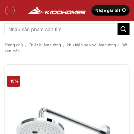
Bỏ
qua
Nhận giá tốt
nội
dung
Tìm
kiếm:
Trang chủ
/
Thiết bị âm tường
/
Phụ kiện sen vòi âm tường
/
Bát
sen trần
-19%