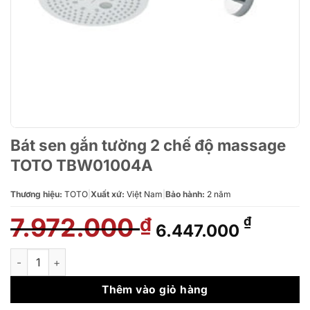
Bát sen gắn tường 2 chế độ massage
TOTO TBW01004A
Thương hiệu:
TOTO
|
Xuất xứ:
Việt Nam
|
Bảo hành:
2 năm
7.972.000
Giá
Giá
₫
₫
6.447.000
gốc
hiện
là:
tại
Bát sen gắn tường 2 chế độ massage TOTO TBW01004A số l
7.972.000 ₫.
là:
6.447.
Thêm vào giỏ hàng