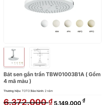
Bát sen gắn trần TBW01003B1A ( Gồm
4 mã màu )
Thương hiệu:
TOTO
|
Bảo hành:
2 năm
6.372.000
Giá
Giá
₫
₫
5.149.000