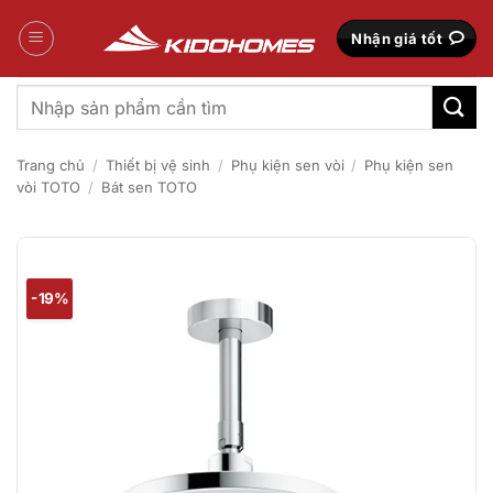
Bỏ
qua
Nhận giá tốt
nội
dung
Tìm
kiếm:
Trang chủ
/
Thiết bị vệ sinh
/
Phụ kiện sen vòi
/
Phụ kiện sen
vòi TOTO
/
Bát sen TOTO
-19%