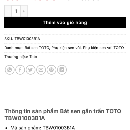
gốc
hiện
là:
tại
Bát sen gắn trần TBW01003B1A ( Gồm 4 mã màu ) số lượng
6.372.000 ₫.
là:
5.149.0
Thêm vào giỏ hàng
SKU:
TBW01003B1A
Danh mục:
Bát sen TOTO
,
Phụ kiện sen vòi
,
Phụ kiện sen vòi TOTO
Thương hiệu:
Toto
Thông tin sản phẩm Bát sen gắn trần TOTO
TBW01003B1A
Mã sản phẩm: TBW01003B1A