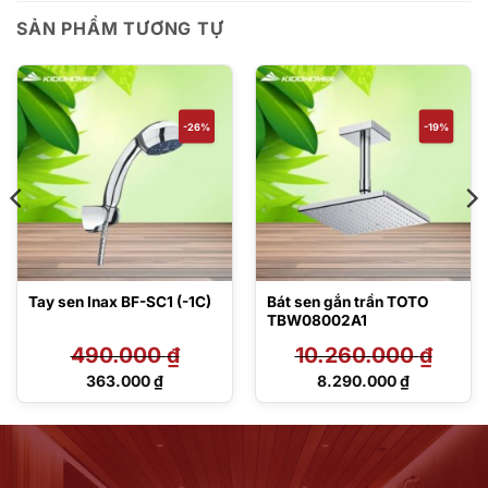
SẢN PHẨM TƯƠNG TỰ
-26%
-19%
Tay sen Inax BF-SC1 (-1C)
Bát sen gắn trần TOTO
TBW08002A1
490.000
₫
10.260.000
₫
Giá
Giá
363.000
₫
8.290.000
₫
gốc
gốc
Giá
Giá
là:
là:
hiện
hiện
490.000 ₫.
10.260.000 ₫.
tại
tại
là:
là:
363.000 ₫.
8.290.000 ₫.