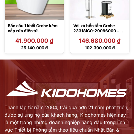
Bồn cầu 1 khối Grohe kèm
Vòi xả bồn tắm Grohe
nắp rửa điện tử
23318IG0-29086000 –
39316000/DB 5600
Đặt sàn
41.900.000
₫
146.680.000
₫
Giá
Giá
25.140.000
₫
102.390.000
₫
gốc
gốc
Giá
Giá
là:
là:
hiện
hiện
41.900.000 ₫.
146.680.000 ₫.
tại
tại
là:
là:
25.140.000 ₫.
102.390.000 ₫.
Thành lập từ năm 2004, trải qua hơn 21 năm phát triển,
được sự ủng hộ của khách hàng,
Kidohomes hiện nay
là một trong những doanh nghiệp hàng đầu trong lĩnh
vực Thiết bị Phòng tắm theo tiêu chuẩn Nhật Bản &