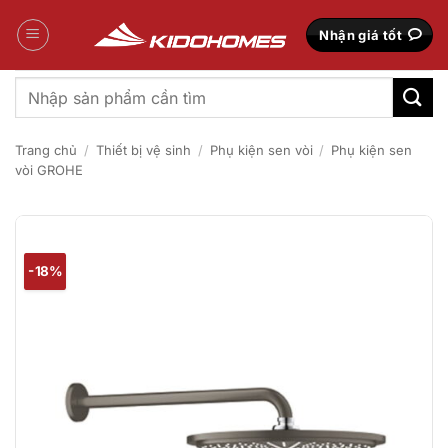
Bỏ
qua
Nhận giá tốt
nội
dung
Tìm
kiếm:
Trang chủ
/
Thiết bị vệ sinh
/
Phụ kiện sen vòi
/
Phụ kiện sen
vòi GROHE
-18%