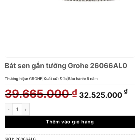
Bát sen gắn tường Grohe 26066AL0
Thương hiệu:
GROHE
|
Xuất xứ:
Đức
|
Bảo hành:
5 năm
39.665.000
Giá
Giá
₫
₫
32.525.000
gốc
hiệ
là:
tại
Bát sen gắn tường Grohe 26066AL0 số lượng
39.665.000 ₫.
là:
32.
Thêm vào giỏ hàng
SKU:
26066AL0