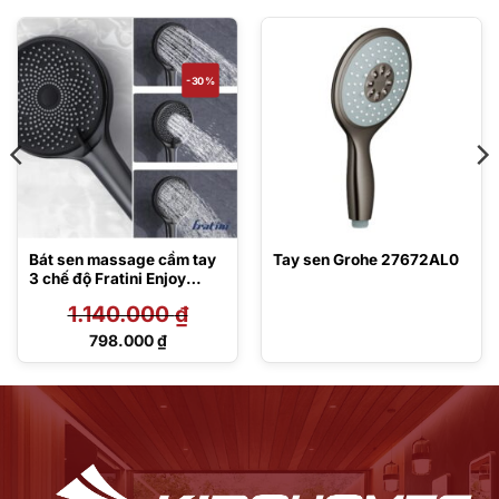
-30%
Bát sen massage cầm tay
Tay sen Grohe 27672AL0
3 chế độ Fratini Enjoy
39051219BK
1.140.000
₫
Giá
798.000
₫
gốc
Giá
là:
hiện
1.140.000 ₫.
tại
là:
798.000 ₫.