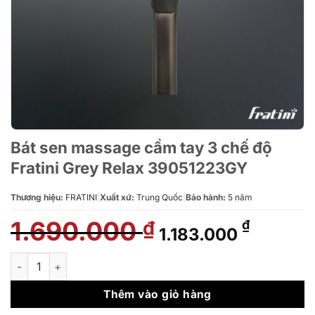
Bát sen massage cầm tay 3 chế độ
Fratini Grey Relax 39051223GY
Thương hiệu:
FRATINI
|
Xuất xứ:
Trung Quốc
|
Bảo hành:
5 năm
1.690.000
Giá
Giá
₫
₫
1.183.000
gốc
hiện
là:
tại
Bát sen massage cầm tay 3 chế độ Fratini Grey Relax 3905122
1.690.000 ₫.
là:
1.183.00
Thêm vào giỏ hàng