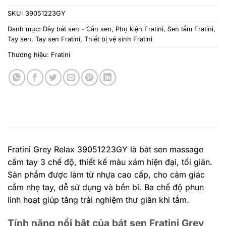
SKU:
39051223GY
Danh mục:
Dây bát sen - Cần sen
,
Phụ kiện Fratini
,
Sen tắm Fratini
,
Tay sen
,
Tay sen Fratini
,
Thiết bị vệ sinh Fratini
Thương hiệu:
Fratini
Fratini Grey Relax 39051223GY là bát sen massage
cầm tay 3 chế độ, thiết kế màu xám hiện đại, tối giản.
Sản phẩm được làm từ nhựa cao cấp, cho cảm giác
cầm nhẹ tay, dễ sử dụng và bền bỉ. Ba chế độ phun
linh hoạt giúp tăng trải nghiệm thư giãn khi tắm.
Tính năng nổi bật của bát sen Fratini Grey