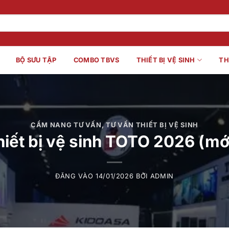
BỘ SƯU TẬP
COMBO TBVS
THIẾT BỊ VỆ SINH
TH
CẨM NANG TƯ VẤN
,
TƯ VẤN THIẾT BỊ VỆ SINH
hiết bị vệ sinh TOTO 2026 (mớ
ĐĂNG VÀO
14/01/2026
BỞI
ADMIN