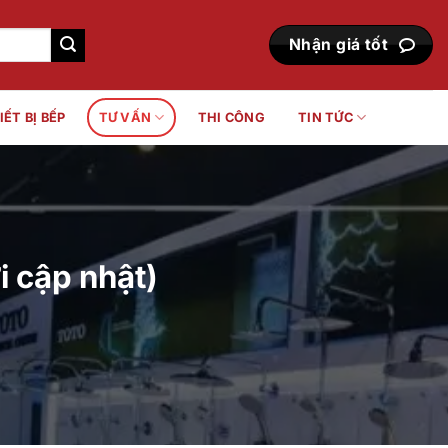
Nhận giá tốt
IẾT BỊ BẾP
TƯ VẤN
THI CÔNG
TIN TỨC
i cập nhật)