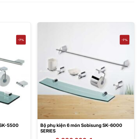
-7%
-7%
 SK-5500
Bộ phụ kiện 6 món Sobisung SK-6000
SERIES
Giá
Giá
Giá