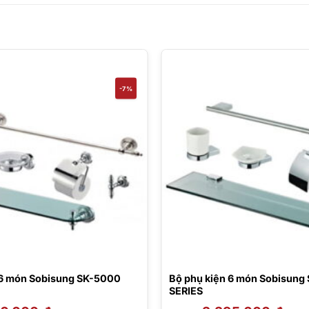
-7%
 6 món Sobisung SK-5000
Bộ phụ kiện 6 món Sobisung
SERIES
Giá
Giá
Giá