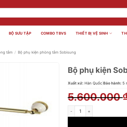
BỘ SƯU TẬP
COMBO TBVS
THIẾT BỊ VỆ SINH
TH
òng tắm
/
Bộ phụ kiện phòng tắm Sobisung
Bộ phụ kiện S
Xuất xứ:
Hàn Quốc
|
Bảo hành:
5 
5.600.000
Bộ phụ kiện Sobisung SK-750