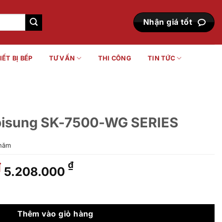
Nhận giá tốt
IẾT BỊ BẾP
TƯ VẤN
THI CÔNG
TIN TỨC
obisung SK-7500-WG SERIES
năm
Giá
Giá
₫
₫
5.208.000
gốc
hiện
là:
tại
0-WG SERIES số lượng
5.600.000 ₫.
là:
5.208.000 ₫.
Thêm vào giỏ hàng