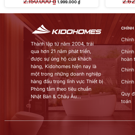
2.150.000
₫
2.6
1.999.000
₫
gốc
hiện
là:
tại
2.150.000 ₫.
là:
 ₫.
1.999.000 ₫.
CHÍNH
Chính
Thành lập từ năm 2004, trải
qua hơn 21 năm phát triển,
Chính 
được sự ủng hộ của khách
hoàn t
hàng,
Kidohomes hiện nay là
Chinh
một trong những doanh nghiệp
hàng đầu trong lĩnh vực Thiết bị
Chính
Phòng tắm theo tiêu chuẩn
Quy đ
Nhật Bản & Châu Âu...
toán