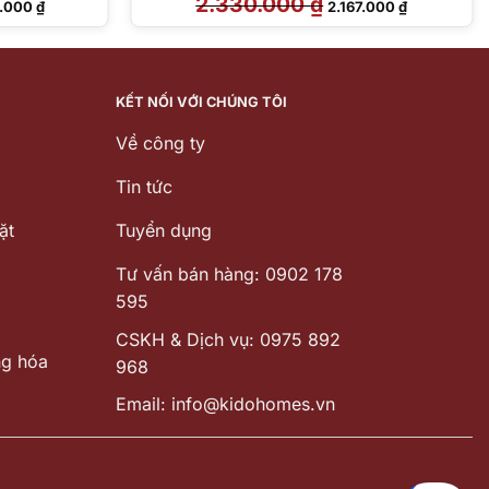
2.330.000
₫
0.000
₫
2.167.000
₫
hiện
gốc
hiện
tại
là:
tại
.000 ₫.
là:
2.330.000 ₫.
là:
2.130.000 ₫.
2.167.000 ₫.
KẾT NỐI VỚI CHÚNG TÔI
Về công ty
Tin tức
ặt
Tuyển dụng
Tư vấn bán hàng: 0902 178
595
CSKH & Dịch vụ: 0975 892
ng hóa
968
Email: info@kidohomes.vn