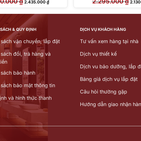
20.000
₫
2.295.000
₫
2.435.000
₫
2.13
gốc
hiện
gốc
là:
tại
là:
2.620.000 ₫.
là:
2.295
2.435.000 ₫.
 SÁCH & QUY ĐỊNH
DỊCH VỤ KHÁCH HÀNG
 sách vận chuyển, lắp đặt
Tư vấn xem hàng tại nhà
sách đổi, trả hàng và
Dịch vụ thiết kế
iền
Dịch vu bảo dưỡng, lắp đ
 sách bảo hành
Bảng giá dịch vụ lắp đặt
 sách bảo mật thông tin
Câu hỏi thường gặp
ịnh và hình thức thanh
Hướng dẫn giao nhận hà