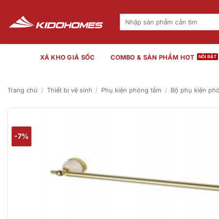
Bỏ
qua
Tìm
kiếm:
nội
dung
XẢ KHO GIÁ SỐC
COMBO & SẢN PHẨM HOT
Trang chủ
/
Thiết bị vệ sinh
/
Phụ kiện phòng tắm
/
Bộ phụ kiện ph
-7%