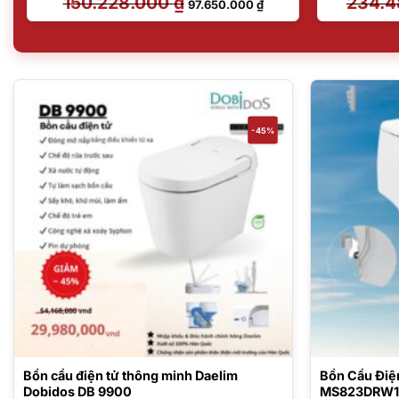
150.228.000
₫
234.
97.650.000
₫
gốc
hiện
là:
tại
150.228.000 ₫.
là:
97.650.000 ₫.
-45%
Bồn cầu điện tử thông minh Daelim
Bồn Cầu Đi
Dobidos DB 9900
MS823DRW11