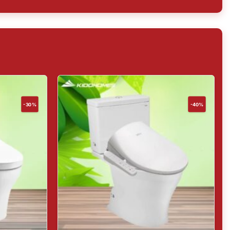
-30%
-40%