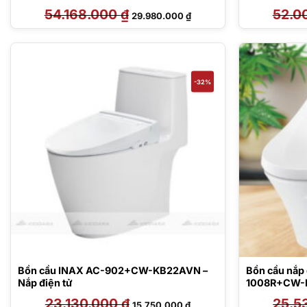
54.168.000
₫
Giá
Giá
52.0
29.980.000
₫
gốc
hiện
là:
tại
54.168.000 ₫.
là:
29.980.000 ₫.
-32%
Bồn cầu INAX AC-902+CW-KB22AVN –
Bồn cầu nắp
Nắp điện tử
1008R+CW-
23.130.000
₫
Giá
Giá
25.5
15.750.000
₫