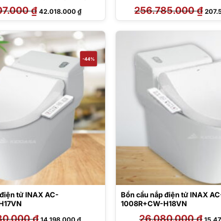
07.000
₫
Giá
Giá
256.785.000
₫
Giá
42.018.000
₫
207.
gốc
hiện
gốc
là:
tại
là:
52.007.000 ₫.
là:
256.
42.018.000 ₫.
-44%
 điện tử INAX AC-
Bồn cầu nắp điện tử INAX AC
H17VN
1008R+CW-H18VN
30.000
₫
Giá
Giá
26.080.000
₫
Giá
14.198.000
₫
15.4