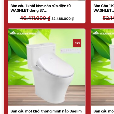
Bàn cầu 1 khối kèm nắp rửa điện tử
Bàn Cầu 1 
WASHLET dòng S7
WASHLET
MS887CRW23/TCF47360GAA
MS625CDW
46.411.000
₫
Giá
Giá
52.1
32.488.000
₫
gốc
hiện
là:
tại
46.411.000 ₫.
là:
32.488.000 ₫.
-35%
Bàn cầu một khối thông minh nắp Daelim
Bàn cầu mộ