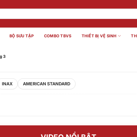
BỘ SƯU TẬP
COMBO TBVS
THIẾT BỊ VỆ SINH
TH
g 3
INAX
AMERICAN STANDARD