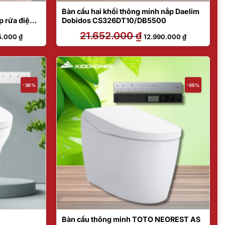
Bàn cầu hai khối thông minh nắp Daelim
rửa điện
Dobidos CS326DT10/DB5500
33461GAA
Giá
21.652.000
₫
Giá
Giá
5.000
₫
12.990.000
₫
hiện
gốc
hiện
tại
là:
tại
.000 ₫.
là:
21.652.000 ₫.
là:
18.955.000 ₫.
12.990.000 
-30%
-35%
Bàn cầu thông minh TOTO NEOREST AS