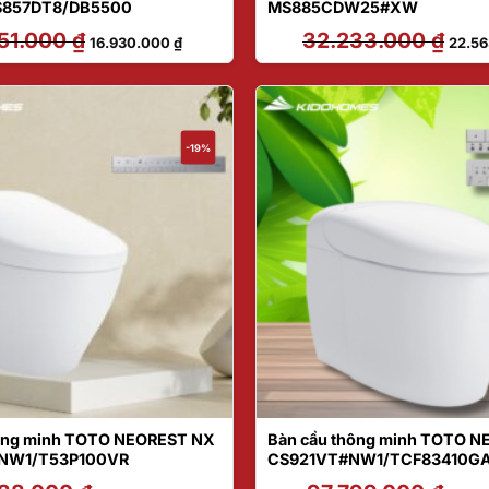
S857DT8/DB5500
MS885CDW25#XW
51.000
₫
Giá
Giá
32.233.000
₫
Giá
16.930.000
₫
22.5
gốc
hiện
gốc
là:
tại
là:
26.051.000 ₫.
là:
32.23
16.930.000 ₫.
-19%
hông minh TOTO NEOREST NX
Bàn cầu thông minh TOTO N
NW1/T53P100VR
CS921VT#NW1/TCF83410G
3P100VR
Giá
Giá
Giá