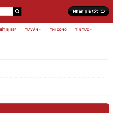
Nhận giá tốt
IẾT BỊ BẾP
TƯ VẤN
THI CÔNG
TIN TỨC