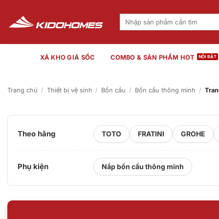
Bỏ
qua
Tìm
kiếm:
nội
dung
XẢ KHO GIÁ SỐC
COMBO & SẢN PHẨM HOT
Trang chủ
/
Thiết bị vệ sinh
/
Bồn cầu
/
Bồn cầu thông minh
/
Tran
Theo hãng
TOTO
FRATINI
GROHE
Phụ kiện
Nắp bồn cầu thông minh