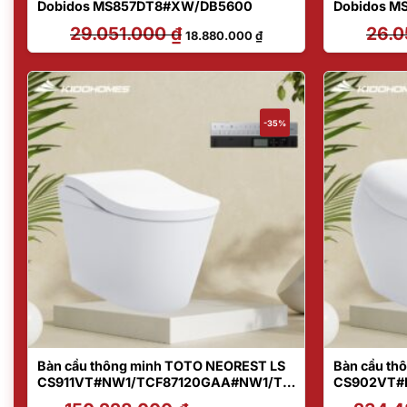
Dobidos MS857DT8#XW/DB5600
Dobidos M
29.051.000
₫
Giá
Giá
26.0
18.880.000
₫
gốc
hiện
là:
tại
29.051.000 ₫.
là:
18.880.000 ₫.
-35%
Bàn cầu thông minh TOTO NEOREST LS
Bàn cầu t
CS911VT#NW1/TCF87120GAA#NW1/T5
CS902VT#
3P100VR
Giá
Giá