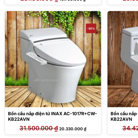
gốc
hiện
là:
tại
23.130.000 ₫.
là:
15.750.000 ₫.
-35%
Bồn cầu nắp điện tử INAX AC-1017R+CW-
Bồn cầu nắp
KB22AVN
KB22AVN
31.500.000
₫
Giá
Giá
34.4
20.330.000
₫
gốc
hiện
là:
tại