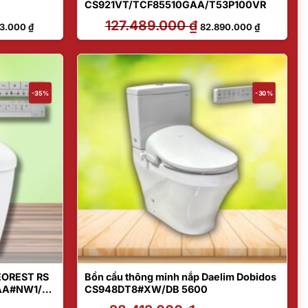
CS921VT/TCF85510GAA/T53P100VR
Giá
127.489.000
₫
Giá
Giá
63.000
₫
82.890.000
₫
hiện
gốc
hiện
tại
là:
tại
3.000 ₫.
là:
127.489.000 ₫.
là:
22.563.000 ₫.
82.890.000
-35%
-30%
EOREST RS
Bồn cầu thông minh nắp Daelim Dobidos
AA#NW1/T5
CS948DT8#XW/DB 5600
Giá
Giá
Giá