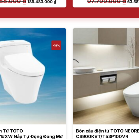
488.000
₫
97.799.000
₫
189.483.000
₫
63.58
gốc
hiện
gốc
là:
tại
là:
234.488.000 ₫.
là:
97.799
189.483.000 ₫.
-19%
ện Tử TOTO
Bồn cầu điện tử TOTO NEOR
#XW Nắp Tự Động Đóng Mở
CS900KVT/T53P100VR