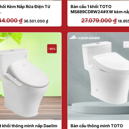
Khối Kèm Nắp Rửa Điện Tử
Bàn cầu 1 khối TOTO
MS889CDRW24#XW kèm nắp 
23/TCF47360GAA
tử WASHLET dòng S2 – TCF
44.000
₫
Giá
Giá
27.079.000
₫
Giá
36.501.000
₫
18.95
(loại giấu dây)
gốc
hiện
gốc
là:
tại
là:
52.144.000 ₫.
là:
27.079
36.501.000 ₫.
-35%
t khối thông minh nắp Daelim
Bàn cầu thông minh TOTO