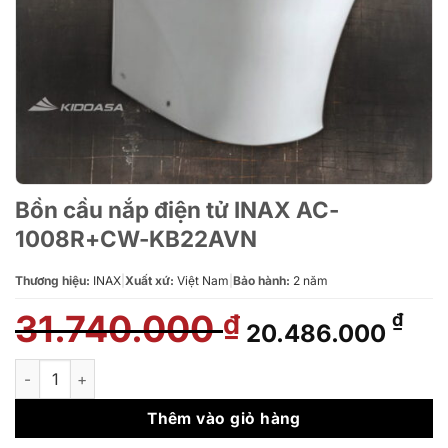
Bồn cầu nắp điện tử INAX AC-
1008R+CW-KB22AVN
Thương hiệu:
INAX
|
Xuất xứ:
Việt Nam
|
Bảo hành:
2 năm
31.740.000
Giá
Giá
₫
₫
20.486.000
gốc
hiệ
là:
tại
Bồn cầu nắp điện tử INAX AC-1008R+CW-KB22AVN số lượng
31.740.000 ₫.
là:
20.
Thêm vào giỏ hàng