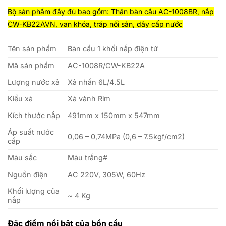
Bộ sản phẩm đầy đủ bao gồm: Thân bàn cầu AC-1008BR, nắp
CW-KB22AVN, van khóa, tráp nối sàn, dây cấp nước
Tên sản phẩm
Bàn cầu 1 khối nắp điện tử
Mã sản phẩm
AC-1008R/CW-KB22A
Lượng nước xả
Xả nhấn 6L/4.5L
Kiểu xả
Xả vành Rim
Kích thước nắp
491mm x 150mm x 547mm
Áp suất nước
0,06 – 0,74MPa (0,6 – 7.5kgf/cm2)
cấp
Màu sắc
Màu trắng#
Nguồn điện
AC 220V, 305W, 60Hz
Khối lượng của
~ 4 Kg
nắp
Đặc điểm nổi bật của bồn cầu