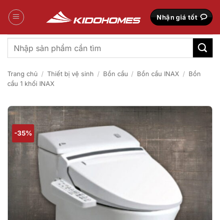
Bỏ
qua
Nhận giá tốt
nội
dung
Tìm
kiếm:
Trang chủ
/
Thiết bị vệ sinh
/
Bồn cầu
/
Bồn cầu INAX
/
Bồn
cầu 1 khối INAX
-35%