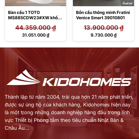
Bàn cầu 1 TOTO
Bồn cầu thông minh Fratini
MS885CDW23#XW khối
Venice Smart 39010801
kèm nắp rửa điện tử
44.359.000
₫
13.900.000
₫
TCF47360GAA
Giá
Giá
31.051.000
₫
9.730.000
₫
gốc
gốc
Giá
Giá
là:
là:
hiện
hiện
44.359.000 ₫.
13.900.000 ₫.
tại
tại
là:
là:
31.051.000 ₫.
9.730.000 ₫.
Thành lập từ năm 2004, trải qua hơn 21 năm phát triển,
được sự ủng hộ của khách hàng,
Kidohomes hiện nay
là một trong những doanh nghiệp hàng đầu trong lĩnh
vực Thiết bị Phòng tắm theo tiêu chuẩn Nhật Bản &
Châu Âu...