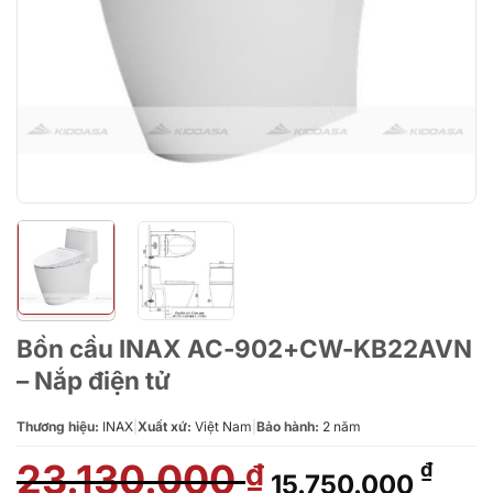
Bồn cầu INAX AC-902+CW-KB22AVN
– Nắp điện tử
Thương hiệu:
INAX
|
Xuất xứ:
Việt Nam
|
Bảo hành:
2 năm
23.130.000
Giá
Giá
₫
₫
15.750.000