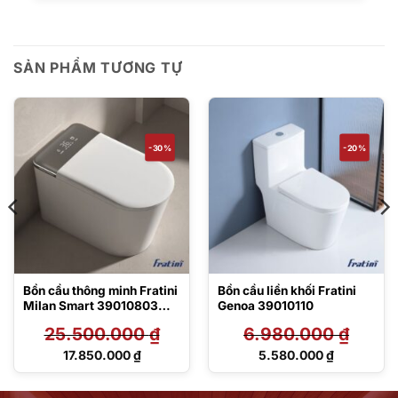
SẢN PHẨM TƯƠNG TỰ
-30%
-20%
Bồn cầu thông minh Fratini
Bồn cầu liền khối Fratini
Milan Smart 39010803
Genoa 39010110
Luxury
25.500.000
₫
6.980.000
₫
Giá
Giá
17.850.000
₫
5.580.000
₫
gốc
gốc
Giá
Giá
là:
là:
hiện
hiện
25.500.000 ₫.
6.980.000 ₫.