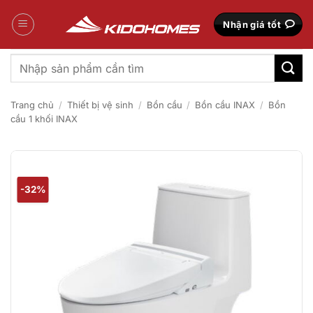
Bỏ
qua
Nhận giá tốt
nội
dung
Tìm
kiếm:
Trang chủ
/
Thiết bị vệ sinh
/
Bồn cầu
/
Bồn cầu INAX
/
Bồn
cầu 1 khối INAX
-32%