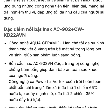
ứng dụng những công nghệ tiến tiến, hiện đại, mang lại
trải nghiệm thú vị, đáp ứng tối đa nhu cầu của người sử
dụng.
Đặc điểm nổi bật Inax AC-902+CW-
KB22AVN
Công nghệ AQUA CERAMIC: Hạn chế tối đa sự hình
thành các vệt ố vàng trên bề mặt sứ trong lòng bệt
vệ sinh, giúp sản phẩm luôn sáng bóng.
Bồn cầu Inax AC-902VN được trang bị công nghệ
chống bám bẩn, giúp đảm bảo an toàn sức khỏe
của người dùng.
Công nghệ xả Powerful Vortex cuốn trôi hoàn toàn
chất bẩn chỉ trong 1 lần xả (cửa thứ 1 chiếm 65%
nước tạo xoáy mạnh mẽ, cửa thứ 2 chiếm 35%
nước đẩy trợ lực).
Vành rim không góc khuất, thiết kế thân cầu trơn