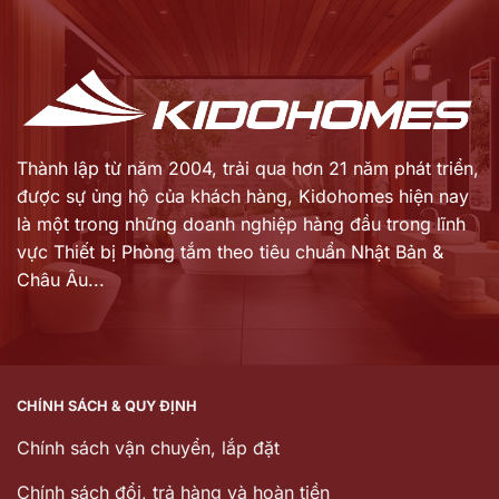
tại
tại
là:
là:
17.850.000 ₫.
5.580.000 ₫.
Thành lập từ năm 2004, trải qua hơn 21 năm phát triển,
được sự ủng hộ của khách hàng,
Kidohomes hiện nay
là một trong những doanh nghiệp hàng đầu trong lĩnh
vực Thiết bị Phòng tắm theo tiêu chuẩn Nhật Bản &
Châu Âu...
CHÍNH SÁCH & QUY ĐỊNH
Chính sách vận chuyển, lắp đặt
Chính sách đổi, trả hàng và hoàn tiền