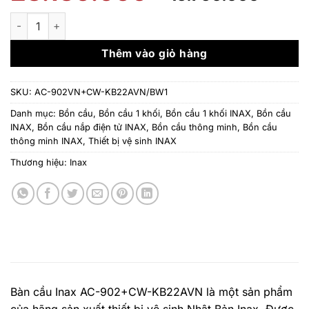
gốc
hiện
là:
tại
Bồn cầu INAX AC-902+CW-KB22AVN - Nắp điện tử số lượng
23.130.000 ₫.
là:
15.7
Thêm vào giỏ hàng
SKU:
AC-902VN+CW-KB22AVN/BW1
Danh mục:
Bồn cầu
,
Bồn cầu 1 khối
,
Bồn cầu 1 khối INAX
,
Bồn cầu
INAX
,
Bồn cầu nắp điện tử INAX
,
Bồn cầu thông minh
,
Bồn cầu
thông minh INAX
,
Thiết bị vệ sinh INAX
Thương hiệu:
Inax
Bàn cầu Inax AC-902+CW-KB22AVN là một sản phẩm
của hãng sản xuất thiết bị vệ sinh Nhật Bản Inax. Được