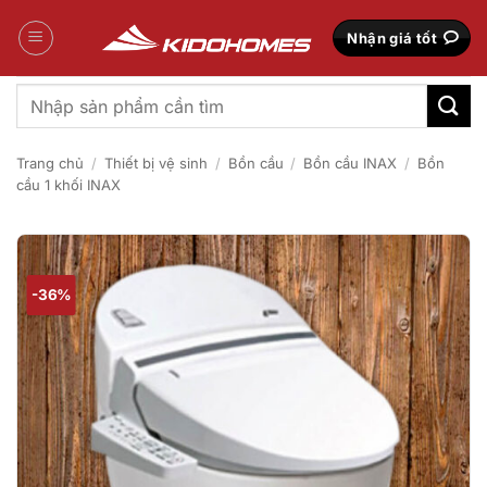
Bỏ
qua
Nhận giá tốt
nội
dung
Tìm
kiếm:
Trang chủ
/
Thiết bị vệ sinh
/
Bồn cầu
/
Bồn cầu INAX
/
Bồn
cầu 1 khối INAX
-36%