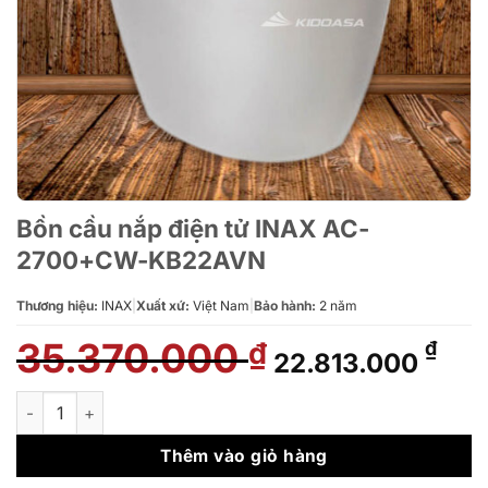
Bồn cầu nắp điện tử INAX AC-
2700+CW-KB22AVN
Thương hiệu:
INAX
|
Xuất xứ:
Việt Nam
|
Bảo hành:
2 năm
35.370.000
Giá
Giá
₫
₫
22.813.000
gốc
hiệ
là:
tại
Bồn cầu nắp điện tử INAX AC-2700+CW-KB22AVN số lượng
35.370.000 ₫.
là:
22.
Thêm vào giỏ hàng