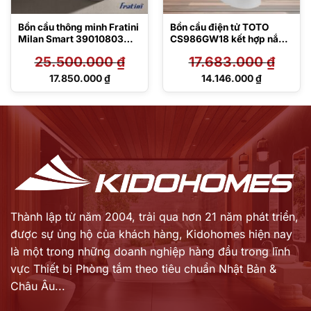
Bồn cầu thông minh Fratini
Bồn cầu điện tử TOTO
Milan Smart 39010803
CS986GW18 kết hợp nắp
Luxury
rửa Washlet
25.500.000
₫
17.683.000
₫
TCF23710AAA C2 Simple
Giá
Giá
17.850.000
₫
14.146.000
₫
gốc
gốc
Giá
Giá
là:
là:
hiện
hiện
25.500.000 ₫.
17.683.000 ₫.
tại
tại
là:
là:
17.850.000 ₫.
14.146.000 ₫.
Thành lập từ năm 2004, trải qua hơn 21 năm phát triển,
được sự ủng hộ của khách hàng,
Kidohomes hiện nay
là một trong những doanh nghiệp hàng đầu trong lĩnh
vực Thiết bị Phòng tắm theo tiêu chuẩn Nhật Bản &
Châu Âu...