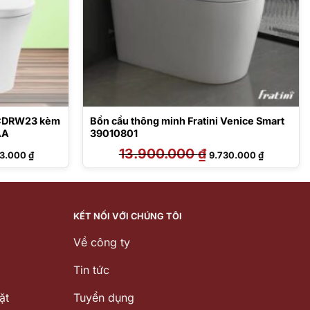
3CDRW23 kèm
Bồn cầu thông minh Fratini Venice Smart
AA
39010801
Giá
13.900.000
₫
Giá
Giá
23.000
₫
9.730.000
₫
hiện
gốc
hiện
tại
là:
tại
1.000 ₫.
là:
13.900.000 ₫.
là:
38.123.000 ₫.
9.730.000 
KẾT NỐI VỚI CHÚNG TÔI
Về công ty
Tin tức
ặt
Tuyển dụng