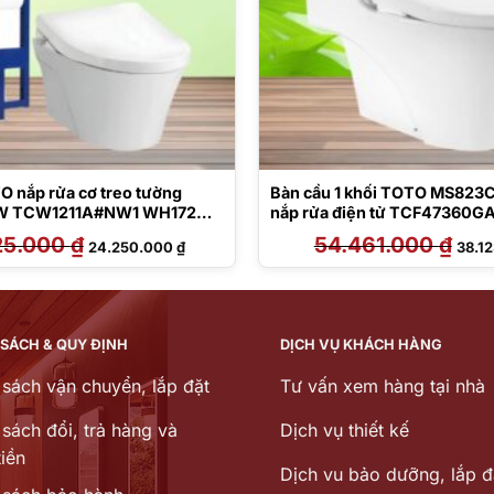
O nắp rửa cơ treo tường
Bàn cầu 1 khối TOTO MS82
 TCW1211A#NW1 WH172A
nắp rửa điện tử TCF47360G
H
25.000
₫
Giá
Giá
54.461.000
₫
Giá
24.250.000
₫
38.1
gốc
hiện
gốc
là:
tại
là:
34.325.000 ₫.
là:
54.46
24.250.000 ₫.
 SÁCH & QUY ĐỊNH
DỊCH VỤ KHÁCH HÀNG
 sách vận chuyển, lắp đặt
Tư vấn xem hàng tại nhà
sách đổi, trả hàng và
Dịch vụ thiết kế
iền
Dịch vu bảo dưỡng, lắp đ