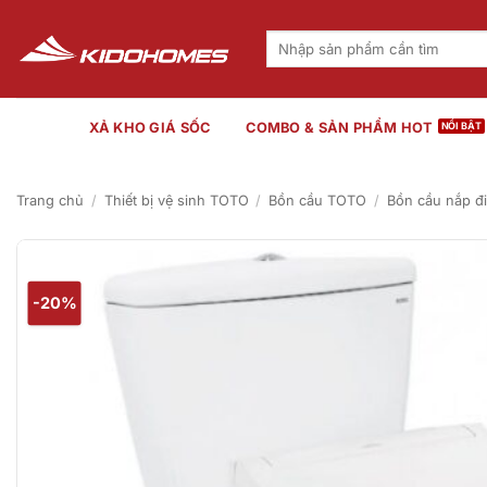
Bỏ
qua
Tìm
kiếm:
nội
dung
XẢ KHO GIÁ SỐC
COMBO & SẢN PHẨM HOT
Trang chủ
/
Thiết bị vệ sinh TOTO
/
Bồn cầu TOTO
/
Bồn cầu nắp đ
-20%