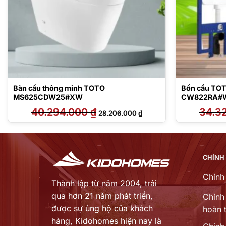
Bàn cầu thông minh TOTO
Bồn cầu TOT
MS625CDW25#XW
CW822RA#W
MB176G#W
40.294.000
₫
Giá
Giá
34.3
28.206.000
₫
gốc
hiện
là:
tại
40.294.000 ₫.
là:
000 ₫.
28.206.000 ₫.
CHÍNH
Chính
Thành lập từ năm 2004, trải
qua hơn 21 năm phát triển,
Chính 
được sự ủng hộ của khách
hoàn t
hàng,
Kidohomes hiện nay là