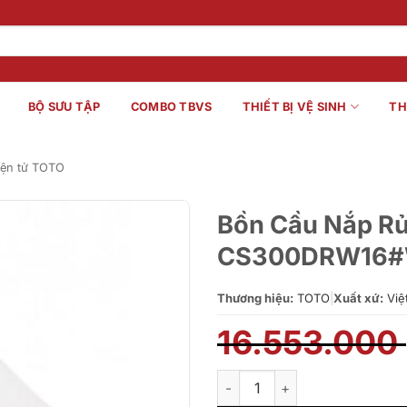
BỘ SƯU TẬP
COMBO TBVS
THIẾT BỊ VỆ SINH
TH
iện tử TOTO
Bồn Cầu Nắp R
CS300DRW16
Thương hiệu:
TOTO
|
Xuất xứ:
Việ
16.553.000
Bồn Cầu Nắp Rửa Điện Tử T