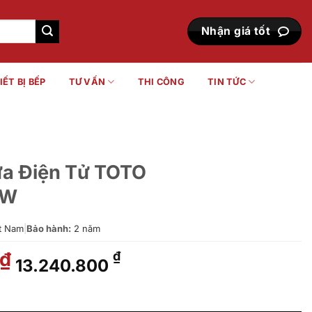
Nhận giá tốt
IẾT BỊ BẾP
TƯ VẤN
THI CÔNG
TIN TỨC
ửa Điện Tử TOTO
#W
t Nam
|
Bảo hành:
2 năm
Giá
Giá
₫
₫
13.240.800
gốc
hiện
là:
tại
OTO CS300DRW16#W số lượng
16.553.000 ₫.
là: