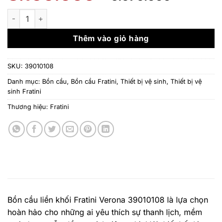
gốc
hiện
là:
tại
Bồn cầu liền khối Fratini Verona 39010108 số lượng
8.100.000 ₫.
là:
5.670.
Thêm vào giỏ hàng
SKU:
39010108
Danh mục:
Bồn cầu
,
Bồn cầu Fratini
,
Thiết bị vệ sinh
,
Thiết bị vệ
sinh Fratini
Thương hiệu:
Fratini
Bồn cầu liền khối Fratini Verona 39010108 là lựa chọn
hoàn hảo cho những ai yêu thích sự thanh lịch, mềm