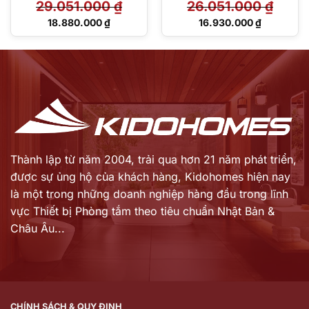
29.051.000
₫
26.051.000
₫
Giá
Giá
18.880.000
₫
16.930.000
₫
gốc
gốc
Giá
Giá
là:
là:
hiện
hiện
29.051.000 ₫.
26.051.000 ₫.
tại
tại
là:
là:
18.880.000 ₫.
16.930.000 ₫.
Thành lập từ năm 2004, trải qua hơn 21 năm phát triển,
được sự ủng hộ của khách hàng,
Kidohomes hiện nay
là một trong những doanh nghiệp hàng đầu trong lĩnh
vực Thiết bị Phòng tắm theo tiêu chuẩn Nhật Bản &
Châu Âu...
CHÍNH SÁCH & QUY ĐỊNH