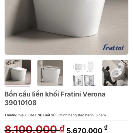
Bồn cầu liền khối Fratini Verona
39010108
Thương hiệu:
FRATINI
|
Xuất xứ:
Chính hãng
|
Bảo hành:
5 năm
8.100.000
Giá
Giá
₫
₫
5.670.000