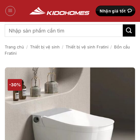
Bỏ
qua
Nhận giá tốt
nội
dung
Tìm
kiếm:
Trang chủ
/
Thiết bị vệ sinh
/
Thiết bị vệ sinh Fratini
/
Bồn cầu
Fratini
-30%