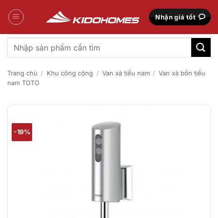
Bỏ
qua
Nhận giá tốt
nội
dung
Tìm
kiếm:
Trang chủ
/
Khu công cộng
/
Van xả tiểu nam
/
Van xả bồn tiểu
nam TOTO
-19%