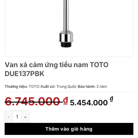
Van xả cảm ứng tiểu nam TOTO
DUE137PBK
Thương hiệu:
TOTO
|
Xuất xứ:
Trung Quốc
|
Bảo hành:
2 năm
6.745.000
Giá
Giá
₫
₫
5.454.000
gốc
hiện
là:
tại
Van xả cảm ứng tiểu nam TOTO DUE137PBK số lượng
6.745.000 ₫.
là:
5.454.
Thêm vào giỏ hàng