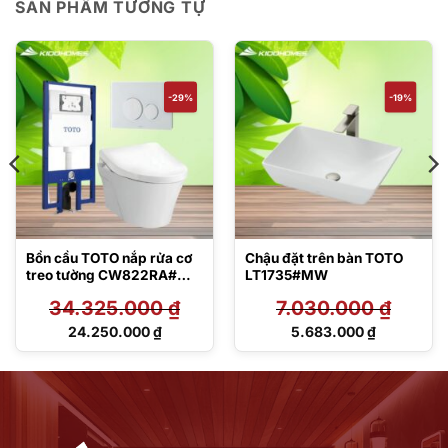
SẢN PHẨM TƯƠNG TỰ
-29%
-19%
Bồn cầu TOTO nắp rửa cơ
Chậu đặt trên bàn TOTO
treo tường CW822RA#W
LT1735#MW
TCW1211A#NW1 WH172A
34.325.000
₫
7.030.000
₫
MB176G#WH
Giá
Giá
24.250.000
₫
5.683.000
₫
gốc
gốc
Giá
Giá
là:
là:
hiện
hiện
34.325.000 ₫.
7.030.000 ₫.
tại
tại
là:
là:
24.250.000 ₫.
5.683.000 ₫.