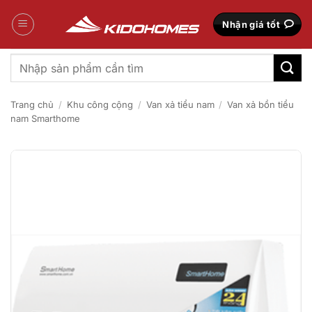
Bỏ
qua
Nhận giá tốt
nội
dung
Tìm
kiếm:
Trang chủ
/
Khu công cộng
/
Van xả tiểu nam
/
Van xả bồn tiểu
nam Smarthome