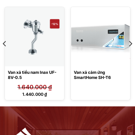
-12%
Van xả tiểu nam Inax UF-
Van xả cảm ứng
8V-0.5
SmartHome SH-T6
1.640.000
₫
Giá
1.440.000
₫
gốc
Giá
là:
hiện
1.640.000 ₫.
tại
là:
1.440.000 ₫.