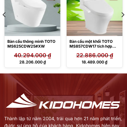
Bàn cầu thông minh TOTO
Bàn cầu một khối TOTO
MS625CDW25#XW
MS857CDW17 tích hợp
nắp rửa điện tử Washlet
40.294.000
₫
22.886.000
₫
C2 – TCF23460AAA
Giá
Giá
28.206.000
₫
18.489.000
₫
gốc
gốc
Giá
Giá
là:
là:
hiện
hiện
40.294.000 ₫.
22.886.000 ₫.
tại
tại
là:
là:
28.206.000 ₫.
18.489.000 ₫.
Thành lập từ năm 2004, trải qua hơn 21 năm phát triển,
được sự ủng hộ của khách hàng,
Kidohomes hiện nay