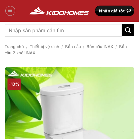
Bỏ
qua
Nhận giá tốt
nội
dung
Tìm
kiếm:
Trang chủ
/
Thiết bị vệ sinh
/
Bồn cầu
/
Bồn cầu INAX
/
Bồn
cầu 2 khối INAX
-10%