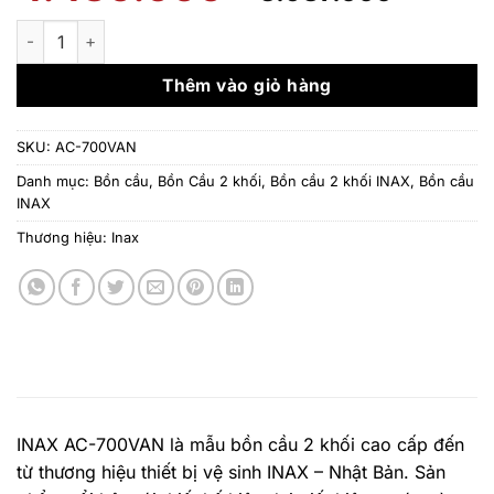
gốc
hiện
là:
tại
Bồn cầu Inax AC-700VAN (2 Khối – XẢ Nhấn Aqua Ceramic) số
4.430.000 ₫.
là:
3.987.
Thêm vào giỏ hàng
SKU:
AC-700VAN
Danh mục:
Bồn cầu
,
Bồn Cầu 2 khối
,
Bồn cầu 2 khối INAX
,
Bồn cầu
INAX
Thương hiệu:
Inax
INAX AC-700VAN là mẫu bồn cầu 2 khối cao cấp đến
từ thương hiệu thiết bị vệ sinh INAX – Nhật Bản. Sản