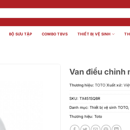
BỘ SƯU TẬP
COMBO TBVS
THIẾT BỊ VỆ SINH
TH
Van điều chỉnh
Thương hiệu:
TOTO
|
Xuất xứ:
Việ
SKU:
TX451SQBR
Danh mục:
Thiết bị vệ sinh TOTO
Thương hiệu:
Toto