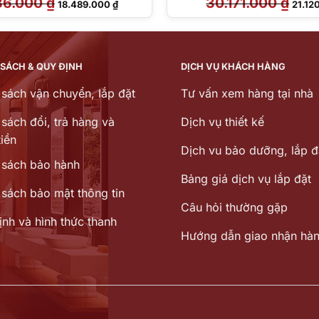
86.000
₫
30.171.000
₫
18.489.000
₫
21.12
gốc
hiện
gốc
là:
tại
là:
22.886.000 ₫.
là:
30.171
18.489.000 ₫.
 SÁCH & QUY ĐỊNH
DỊCH VỤ KHÁCH HÀNG
 sách vận chuyển, lắp đặt
Tư vấn xem hàng tại nhà
sách đổi, trả hàng và
Dịch vụ thiết kế
iền
Dịch vu bảo dưỡng, lắp đ
 sách bảo hành
Bảng giá dịch vụ lắp đặt
 sách bảo mật thông tin
Câu hỏi thường gặp
ịnh và hình thức thanh
Hướng dẫn giao nhận hà