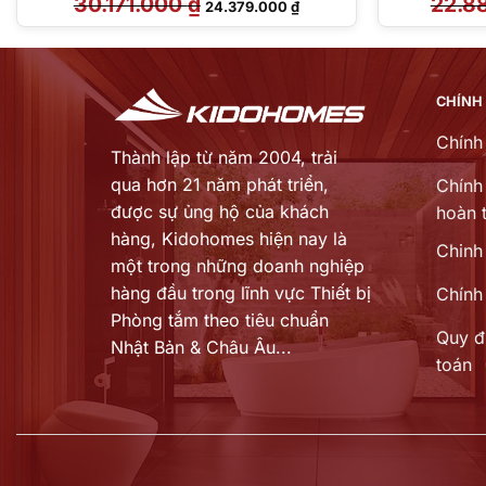
30.171.000
₫
22.8
24.379.000
₫
gốc
hiện
là:
tại
30.171.000 ₫.
là:
3.000 ₫.
24.379.000 ₫.
CHÍNH
Chính
Thành lập từ năm 2004, trải
qua hơn 21 năm phát triển,
Chính 
được sự ủng hộ của khách
hoàn t
hàng,
Kidohomes hiện nay là
Chinh
một trong những doanh nghiệp
hàng đầu trong lĩnh vực Thiết bị
Chính
Phòng tắm theo tiêu chuẩn
Quy đ
Nhật Bản & Châu Âu...
toán