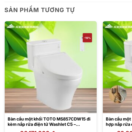
SẢN PHẨM TƯƠNG TỰ
-19%
Bàn cầu một khối TOTO MS857CDW15 đi
Bàn cầu một
kèm nắp rửa điện tử Washlet C5 –
hợp nắp rửa
TCF24460AAA
Giá
Giá