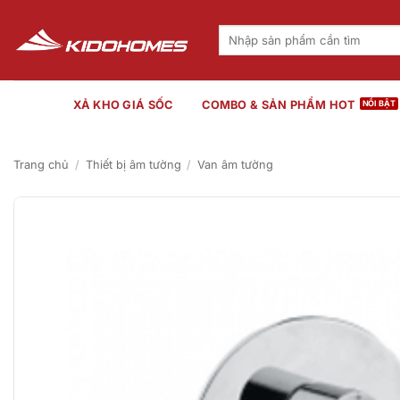
Bỏ
qua
Tìm
kiếm:
nội
dung
XẢ KHO GIÁ SỐC
COMBO & SẢN PHẨM HOT
Trang chủ
/
Thiết bị âm tường
/
Van âm tường