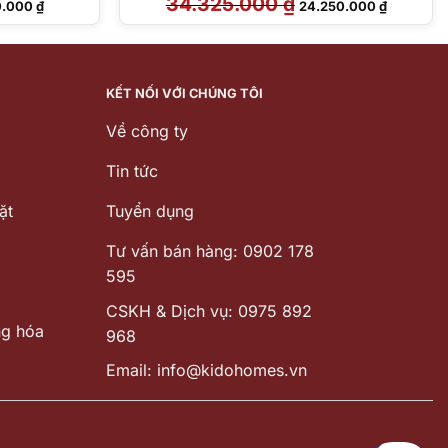
34.325.000
₫
0.000
₫
24.250.000
₫
hiện
gốc
hiện
tại
là:
tại
.000 ₫.
là:
34.325.000 ₫.
là:
21.120.000 ₫.
24.250.00
KẾT NỐI VỚI CHÚNG TÔI
Về công ty
Tin tức
ặt
Tuyển dụng
Tư vấn bán hàng: 0902 178
595
CSKH & Dịch vụ: 0975 892
ng hóa
968
Email: info@kidohomes.vn