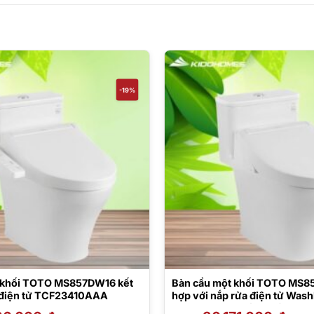
-19%
 khối TOTO MS857DW16 kết
Bàn cầu một khối TOTO MS8
 điện tử TCF23410AAA
hợp với nắp rửa điện tử Wash
TCF24410AAA (220V)
Giá
Giá
Giá