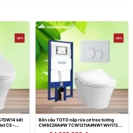
-30%
-29%
57DW14 kết
Bồn cầu TOTO nắp rửa cơ treo tường
let C5 –
CW822RA#W TCW1211A#NW1 WH172A
MB176G#WH
Giá
Giá
Giá