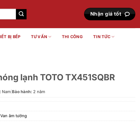
Nhận giá tốt
IẾT BỊ BẾP
TƯ VẤN
THI CÔNG
TIN TỨC
 nóng lạnh TOTO TX451SQBR
t Nam
|
Bảo hành:
2 năm
,
Van âm tường