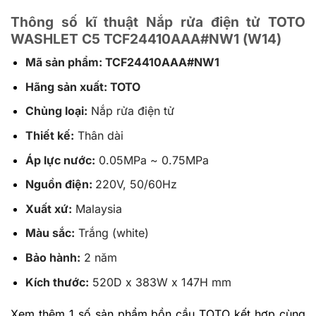
Thông số kĩ thuật Nắp rửa điện tử TOTO
WASHLET C5 TCF24410AAA#NW1 (W14)
Mã sản phẩm: TCF24410AAA#NW1
Hãng sản xuất: TOTO
Chủng loại:
Nắp rửa điện tử
Thiết kế:
Thân dài
Áp lực nước:
0.05MPa ~ 0.75MPa
Nguồn điện:
220V, 50/60Hz
Xuất xứ:
Malaysia
Màu sắc:
Trắng (white)
Bảo hành:
2 năm
Kích thước:
520D x 383W x 147H mm
Xem thêm 1 số sản phẩm bồn cầu TOTO kết hợp cùng