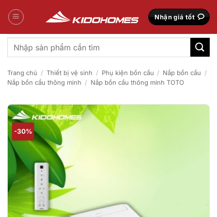
Bỏ
qua
Nhận giá tốt
nội
dung
Tìm
kiếm:
Trang chủ
/
Thiết bị vệ sinh
/
Phụ kiện bồn cầu
/
Nắp bồn cầu
/
Nắp bồn cầu thông minh
/
Nắp bồn cầu thông minh TOTO
-30%