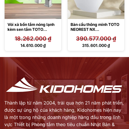
Vòi xả bồn tắm nóng lạnh
Bàn cầu thông minh TOTO
kèm sen tắm TOTO
NEOREST NX
TBG10305AA
CS903KVT#NW1/T53P10
18.262.000
₫
390.577.000
₫
0VR
Giá
Giá
14.610.000
₫
315.601.000
₫
gốc
gốc
Giá
Giá
là:
là:
hiện
hiện
18.262.000 ₫.
390.577.000 ₫.
tại
tại
là:
là:
14.610.000 ₫.
315.601.000 ₫.
Thành lập từ năm 2004, trải qua hơn 21 năm phát triển,
được sự ủng hộ của khách hàng,
Kidohomes hiện nay
là một trong những doanh nghiệp hàng đầu trong lĩnh
vực Thiết bị Phòng tắm theo tiêu chuẩn Nhật Bản &