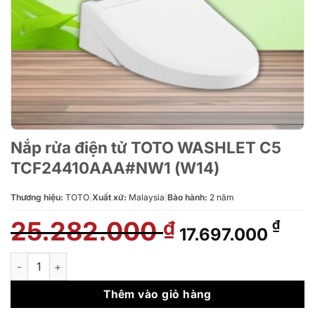
Nắp rửa điện tử TOTO WASHLET C5
TCF24410AAA#NW1 (W14)
Thương hiệu:
TOTO
|
Xuất xứ:
Malaysia
|
Bảo hành:
2 năm
25.282.000
Giá
Giá
₫
₫
17.697.000
gốc
hiện
là:
tại
Nắp rửa điện tử TOTO WASHLET C5 TCF24410AAA#NW1 (W14
25.282.000 ₫.
là:
17.6
Thêm vào giỏ hàng