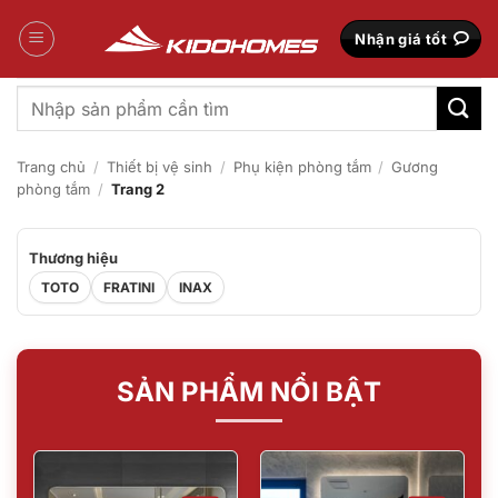
Bỏ
qua
Nhận giá tốt
nội
dung
Tìm
kiếm:
Trang chủ
/
Thiết bị vệ sinh
/
Phụ kiện phòng tắm
/
Gương
phòng tắm
/
Trang 2
Thương hiệu
TOTO
FRATINI
INAX
SẢN PHẨM NỔI BẬT