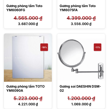
Gương phòng tắm Toto
Gương phòng tắm Toto
YM6060FG
YM6075FA
4.565.000
₫
4.399.000
₫
Giá
Giá
3.687.000
₫
3.556.000
₫
gốc
gốc
Giá
Giá
là:
là:
hiện
hiện
4.565.000 ₫.
4.399.000 ₫.
tại
tại
là:
là:
3.687.000 ₫.
3.556.000 ₫.
-19%
-11%
Gương phòng tắm TOTO
Gương soi DAESHIN DSM-
YM6090A
02
5.223.000
₫
1.200.000
₫
Giá
Giá
4.221.000
₫
1.069.000
₫
gốc
gốc
Giá
Giá