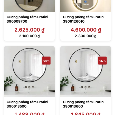
Gương phòng tắm Fratini
Gương phòng tắm Fratini
390609700
3906126010
2.625.000
₫
4.600.000
₫
Giá
Giá
2.100.000
₫
2.300.000
₫
gốc
gốc
Giá
Giá
là:
là:
hiện
hiện
2.625.000 ₫.
4.600.000 ₫.
tại
tại
là:
là:
2.100.000 ₫.
2.300.000 ₫.
-20%
-20%
Gương phòng tắm Fratini
Gương phòng tắm Fratini
390613500
390613600
1.488.000
₫
1.845.000
₫