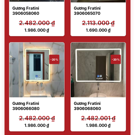
Gương Fratini
Gương Fratini
3906058060
3906065070
2.482.000
₫
2.113.000
₫
Giá
Giá
1.986.000
₫
1.690.000
₫
gốc
gốc
Giá
Giá
là:
là:
hiện
hiện
2.482.000 ₫.
2.113.000 ₫.
tại
tại
là:
là:
1.986.000 ₫.
1.690.000 ₫.
-20%
-20%
Gương Fratini
Gương Fratini
3906066080
3906068060
2.482.000
₫
2.482.001
₫
Giá
Giá
1.986.000
₫
1.986.000
₫
gốc
gốc
Giá
Giá
là:
là: