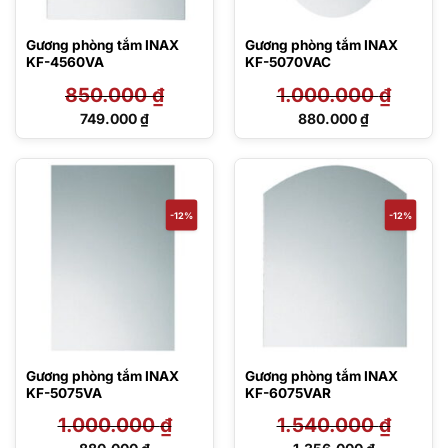
Gương phòng tắm INAX
Gương phòng tắm INAX
KF-4560VA
KF-5070VAC
850.000
₫
1.000.000
₫
Giá
Giá
749.000
₫
880.000
₫
gốc
gốc
Giá
Giá
là:
là:
hiện
hiện
850.000 ₫.
1.000.000 ₫.
tại
tại
là:
là:
749.000 ₫.
880.000 ₫.
-12%
-12%
Gương phòng tắm INAX
Gương phòng tắm INAX
KF-5075VA
KF-6075VAR
1.000.000
₫
1.540.000
₫
Giá
Giá