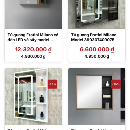
Tủ gương Fratini Milano có
Tủ gương Fratini Milano
đèn LED và sấy model
Model 390307409075
390306067570
12.320.000
₫
6.600.000
₫
Giá
Giá
4.930.000
₫
4.950.000
₫
gốc
gốc
Giá
Giá
là:
là:
hiện
hiện
12.320.000 ₫.
6.600.000 ₫.
tại
tại
là:
là:
4.930.000 ₫.
4.950.000 ₫.
-25%
-30%