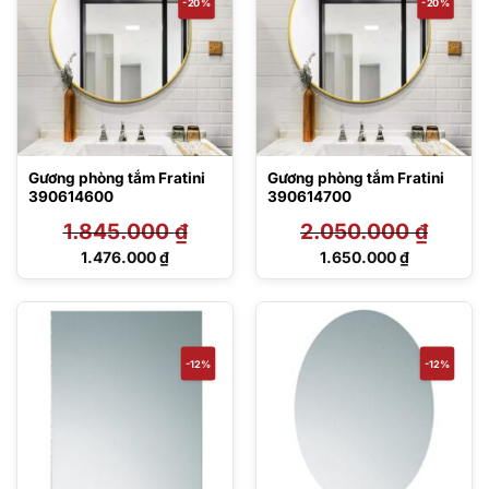
-20%
-20%
Gương phòng tắm Fratini
Gương phòng tắm Fratini
390614600
390614700
1.845.000
₫
2.050.000
₫
Giá
Giá
1.476.000
₫
1.650.000
₫
gốc
gốc
Giá
Giá
là:
là:
hiện
hiện
1.845.000 ₫.
2.050.000 ₫.
tại
tại
là:
là:
1.476.000 ₫.
1.650.000 ₫.
-12%
-12%