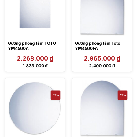
Gương phòng tắm TOTO
Gương phòng tắm Toto
YM4560A
YM4560FA
2.268.000
₫
2.965.000
₫
Giá
Giá
1.833.000
₫
2.400.000
₫
gốc
gốc
Giá
Giá
là:
là:
hiện
hiện
2.268.000 ₫.
2.965.000 ₫.
tại
tại
là:
là:
1.833.000 ₫.
2.400.000 ₫.
-19%
-19%