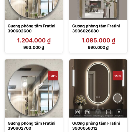
Gương phòng tắm Fratini
Gương phòng tắm Fratini
390602600
3906026080
1.204.000
₫
1.085.000
₫
Giá
Giá
963.000
₫
990.000
₫
gốc
gốc
Giá
Giá
là:
là:
hiện
hiện
1.204.000 ₫.
1.085.000 ₫.
tại
tại
là:
là:
963.000 ₫.
990.000 ₫.
-20%
-20%
Gương phòng tắm Fratini
Gương phòng tắm Fratini
390602700
3906056012