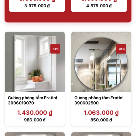
Giá
Giá
3.975.000
₫
4.875.000
₫
gốc
gốc
Giá
Giá
là:
là:
hiện
hiện
5.300.000 ₫.
6.500.000 ₫.
tại
tại
là:
là:
3.975.000 ₫.
4.875.000 ₫.
-31%
-20%
Gương phòng tắm Fratini
Gương phòng tắm Fratini
3906019070
390602500
1.430.000
₫
1.063.000
₫
Giá
Giá
986.000
₫
850.000
₫
gốc
gốc
Giá
Giá
là:
là:
hiện
hiện
1.430.000 ₫.
1.063.000 ₫.
tại
tại