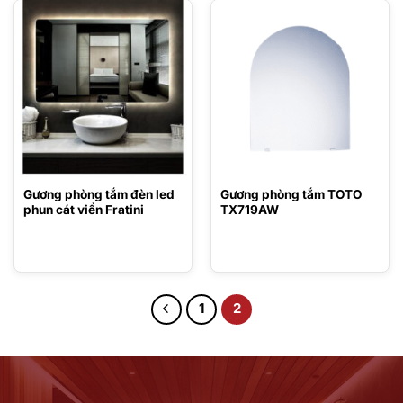
7.980.000 ₫.
6.500.000 ₫.
tại
tại
là:
là:
5.586.000 ₫.
4.875.000 ₫.
Gương phòng tắm đèn led
Gương phòng tắm TOTO
phun cát viền Fratini
TX719AW
1
2