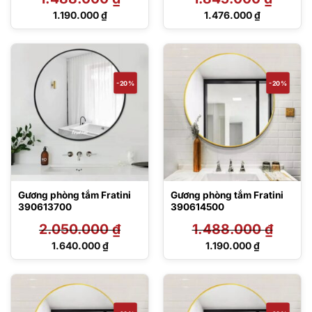
Giá
Giá
1.190.000
₫
1.476.000
₫
gốc
gốc
Giá
Giá
là:
là:
hiện
hiện
1.488.000 ₫.
1.845.000 ₫.
tại
tại
là:
là:
1.190.000 ₫.
1.476.000 ₫.
-20%
-20%
Gương phòng tắm Fratini
Gương phòng tắm Fratini
390613700
390614500
2.050.000
₫
1.488.000
₫
Giá
Giá
1.640.000
₫
1.190.000
₫
gốc
gốc
Giá
Giá
là:
là:
hiện
hiện
2.050.000 ₫.
1.488.000 ₫.
tại
tại
là:
là:
1.640.000 ₫.
1.190.000 ₫.