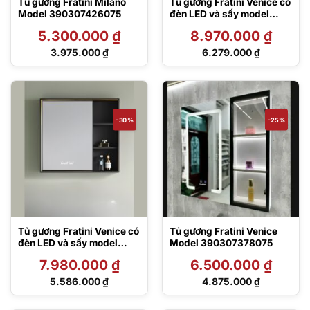
Tủ gương Fratini Milano
Tủ gương Fratini Venice có
Model 390307426075
đèn LED và sấy model
390305117065
5.300.000
₫
8.970.000
₫
Giá
Giá
3.975.000
₫
6.279.000
₫
gốc
gốc
Giá
Giá
là:
là:
hiện
hiện
5.300.000 ₫.
8.970.000 ₫.
tại
tại
là:
là:
3.975.000 ₫.
6.279.000 ₫.
-30%
-25%
Tủ gương Fratini Venice có
Tủ gương Fratini Venice
đèn LED và sấy model
Model 390307378075
390306047570
7.980.000
₫
6.500.000
₫
Giá
Giá
5.586.000
₫
4.875.000
₫
gốc
gốc
Giá
Giá
là:
là:
hiện
hiện