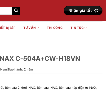
Nhận giá tốt
IẾT BỊ BẾP
TƯ VẤN
THI CÔNG
TIN TỨC
i INAX C-504A+CW-H18VN
 Nam
|
Bảo hành:
2 năm
ối
,
Bồn cầu 2 khối INAX
,
Bồn cầu INAX
,
Bồn cầu nắp điện tử INAX
,