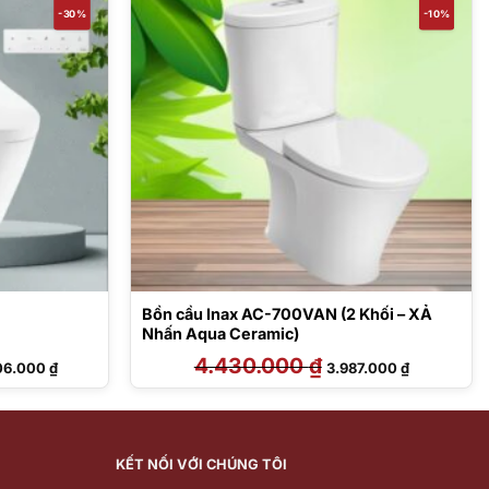
-30%
-10%
Bồn cầu Inax AC-700VAN (2 Khối – XẢ
Nhấn Aqua Ceramic)
Giá
4.430.000
₫
Giá
Giá
06.000
₫
3.987.000
₫
hiện
gốc
hiện
tại
là:
tại
4.000 ₫.
là:
4.430.000 ₫.
là:
28.206.000 ₫.
3.987.000 ₫
KẾT NỐI VỚI CHÚNG TÔI