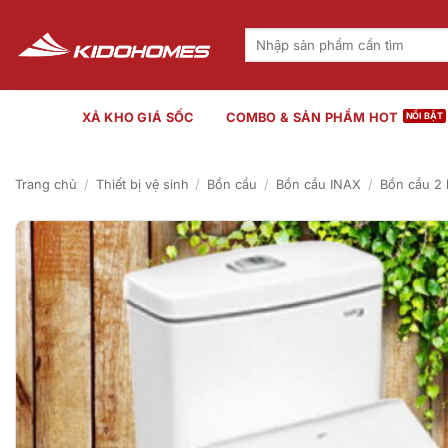
Bỏ
qua
Tìm
kiếm:
nội
dung
XẢ KHO GIÁ SỐC
COMBO & SẢN PHẨM HOT
Trang chủ
/
Thiết bị vệ sinh
/
Bồn cầu
/
Bồn cầu INAX
/
Bồn cầu 2 