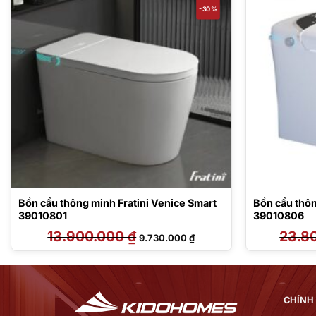
-30%
Bồn cầu thông minh Fratini Venice Smart
Bồn cầu thôn
39010801
39010806
13.900.000
₫
Giá
Giá
23.8
9.730.000
₫
gốc
hiện
là:
tại
13.900.000 ₫.
là:
00 ₫.
9.730.000 ₫.
CHÍNH