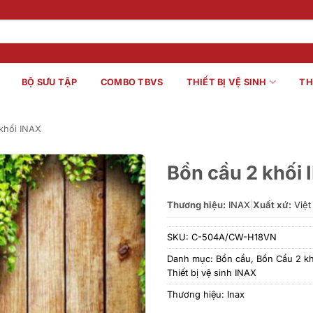
BỘ SƯU TẬP
COMBO TBVS
THIẾT BỊ VỆ SINH
TH
khối INAX
Bồn cầu 2 khố
Thương hiệu:
INAX
|
Xuất xứ:
Việt
SKU:
C-504A/CW-H18VN
Danh mục:
Bồn cầu
,
Bồn Cầu 2 kh
Thiết bị vệ sinh INAX
Thương hiệu:
Inax