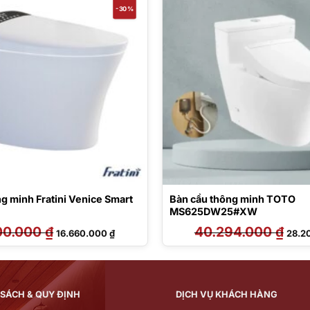
-30%
g minh Fratini Venice Smart
Bàn cầu thông minh TOTO
MS625DW25#XW
00.000
₫
Giá
Giá
40.294.000
₫
Giá
16.660.000
₫
28.2
gốc
hiện
gốc
là:
tại
là:
23.800.000 ₫.
là:
40.29
16.660.000 ₫.
 SÁCH & QUY ĐỊNH
DỊCH VỤ KHÁCH HÀNG