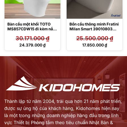
Bàn cầu một khối TOTO
Bồn cầu thông minh Fratini
MS857CDW15 đi kèm nắp
Milan Smart 39010803
rửa điện tử Washlet C5 –
Luxury
30.171.000
₫
25.500.000
₫
TCF24460AAA
Giá
Giá
24.379.000
₫
17.850.000
₫
gốc
gốc
Giá
Giá
là:
là:
hiện
hiện
30.171.000 ₫.
25.500.000 ₫.
tại
tại
là:
là:
24.379.000 ₫.
17.850.000 ₫.
Thành lập từ năm 2004, trải qua hơn 21 năm phát triển,
được sự ủng hộ của khách hàng,
Kidohomes hiện nay
là một trong những doanh nghiệp hàng đầu trong lĩnh
vực Thiết bị Phòng tắm theo tiêu chuẩn Nhật Bản &