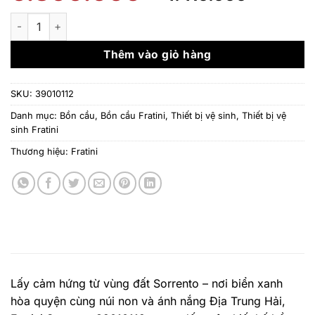
gốc
hiện
là:
tại
Bồn cầu liền khối Fratini Sorrento 39010112 số lượng
6.300.000 ₫.
là:
4.410.
Thêm vào giỏ hàng
SKU:
39010112
Danh mục:
Bồn cầu
,
Bồn cầu Fratini
,
Thiết bị vệ sinh
,
Thiết bị vệ
sinh Fratini
Thương hiệu:
Fratini
Lấy cảm hứng từ vùng đất Sorrento – nơi biển xanh
hòa quyện cùng núi non và ánh nắng Địa Trung Hải,