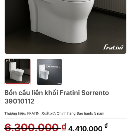
Bồn cầu liền khối Fratini Sorrento
39010112
Thương hiệu:
FRATINI
|
Xuất xứ:
Chính hãng
|
Bảo hành:
5 năm
6.300.000
Giá
Giá
₫
₫
4.410.000