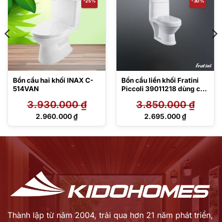
-25%
-30%
Bồn cầu hai khối INAX C-
Bồn cầu liền khối Fratini
514VAN
Piccoli 39011218 dùng cho
trẻ em
3.930.000
₫
3.850.000
₫
Giá
Giá
2.960.000
₫
2.695.000
₫
gốc
gốc
Giá
Giá
là:
là:
hiện
hiện
3.930.000 ₫.
3.850.000 ₫.
tại
tại
là:
là:
2.960.000 ₫.
2.695.000 ₫.
Thành lập từ năm 2004, trải qua hơn 21 năm phát triển,