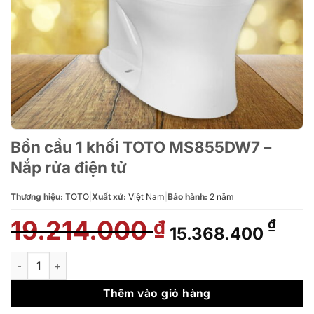
Bồn cầu 1 khối TOTO MS855DW7 –
Nắp rửa điện tử
Thương hiệu:
TOTO
|
Xuất xứ:
Việt Nam
|
Bảo hành:
2 năm
19.214.000
Giá
Giá
₫
₫
15.368.400
gốc
hiện
là:
tại
Bồn cầu 1 khối TOTO MS855DW7 – Nắp rửa điện tử số lượng
19.214.000 ₫.
là:
15.3
Thêm vào giỏ hàng