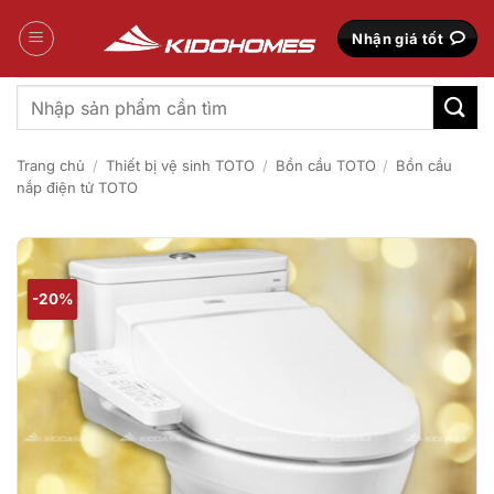
Bỏ
qua
Nhận giá tốt
nội
dung
Tìm
kiếm:
Trang chủ
/
Thiết bị vệ sinh TOTO
/
Bồn cầu TOTO
/
Bồn cầu
nắp điện tử TOTO
-20%