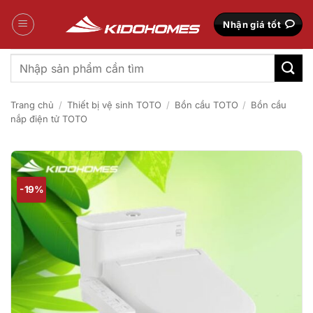
Bỏ
qua
Nhận giá tốt
nội
dung
Tìm
kiếm:
Trang chủ
/
Thiết bị vệ sinh TOTO
/
Bồn cầu TOTO
/
Bồn cầu
nắp điện tử TOTO
-19%