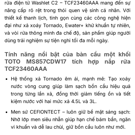
rửa điện tử Washlet C2 – TCF23460AAA mang đến sự
nâng cấp rõ rệt trong thói quen vệ sinh cá nhân. Với
thiết kế thanh lịch, tinh gọn cùng các công nghệ hiện
đại như xả xoáy Tornado, Ewater+ khử khuẩn tự nhiên,
và vòi rửa thông minh đa chế độ, sản phẩm giúp người
dùng trải nghiệm sự tiện nghi tối đa mỗi ngày.
Tính năng nổi bật của bàn cầu một khối
TOTO MS857CDW17 tích hợp nắp rửa
TCF23460AAA
Hệ thống xả Tornado êm ái, mạnh mẽ: Tạo xoáy
nước vòng cung giúp làm sạch bồn cầu hiệu quả
trong từng lần xả, đồng thời giảm tiếng ồn và tiết
kiệm nước với hai mức xả 4.5L và 3L.
Men sứ CEFIONTECT – luôn giữ bề mặt sáng sạch:
Nhờ lớp men siêu nhẵn giúp hạn chế bám bẩn, ngăn
vi khuẩn và dễ lau chùi, giữ bồn cầu luôn như mới.