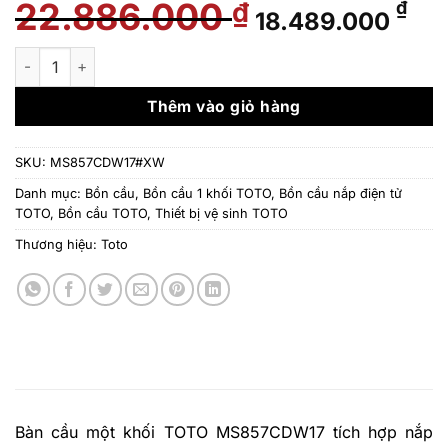
22.886.000
Giá
Giá
₫
₫
18.489.000
gốc
hiệ
là:
tại
Bàn cầu một khối TOTO MS857CDW17 tích hợp nắp rửa điện t
22.886.000 ₫.
là:
18.
Thêm vào giỏ hàng
SKU:
MS857CDW17#XW
Danh mục:
Bồn cầu
,
Bồn cầu 1 khối TOTO
,
Bồn cầu nắp điện tử
TOTO
,
Bồn cầu TOTO
,
Thiết bị vệ sinh TOTO
Thương hiệu:
Toto
Bàn cầu một khối TOTO MS857CDW17 tích hợp nắp