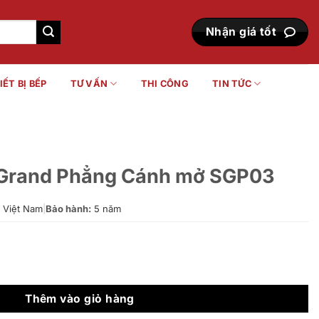
Nhận giá tốt
IẾT BỊ BẾP
TƯ VẤN
THI CÔNG
TIN TỨC
 Grand Phẳng Cánh mở SGP03
Việt Nam
|
Bảo hành:
5 năm
Cánh mở SGP03 số lượng
Thêm vào giỏ hàng