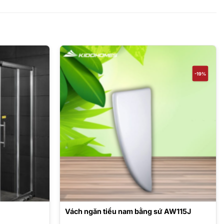
-19%
Vách ngăn tiểu nam bằng sứ AW115J