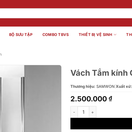
BỘ SƯU TẬP
COMBO TBVS
THIẾT BỊ VỆ SINH
TH
n
Vách Tắm kính
Thương hiệu:
SAMWON
|
Xuất xứ:
2.500.000
₫
Vách Tắm kính Grand Phẳng 