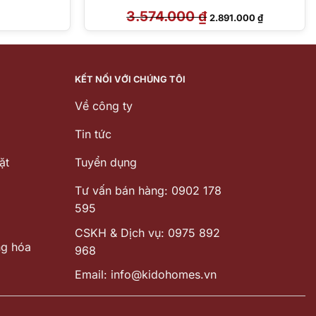
3.574.000
₫
Giá
Giá
2.891.000
₫
gốc
hiện
là:
tại
3.574.000 ₫.
là:
2.891.000 ₫
KẾT NỐI VỚI CHÚNG TÔI
Về công ty
Tin tức
ặt
Tuyển dụng
Tư vấn bán hàng: 0902 178
595
CSKH & Dịch vụ: 0975 892
ng hóa
968
Email: info@kidohomes.vn