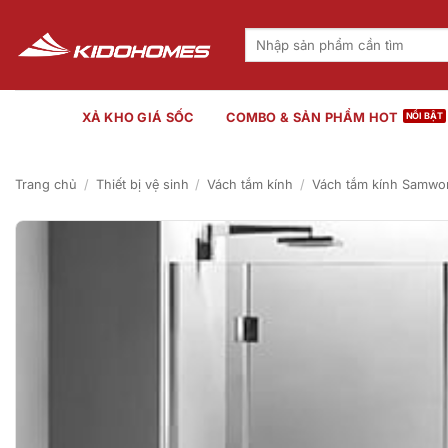
Bỏ
qua
Tìm
kiếm:
nội
dung
XẢ KHO GIÁ SỐC
COMBO & SẢN PHẨM HOT
Trang chủ
/
Thiết bị vệ sinh
/
Vách tắm kính
/
Vách tắm kính Samwo