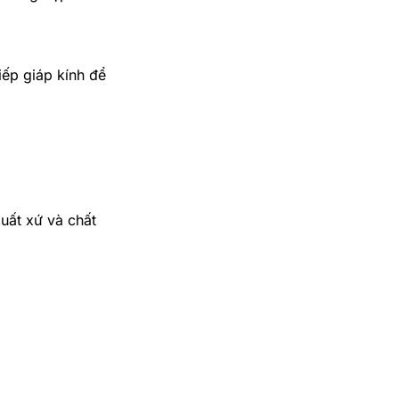
iếp giáp kính để
uất xứ và chất