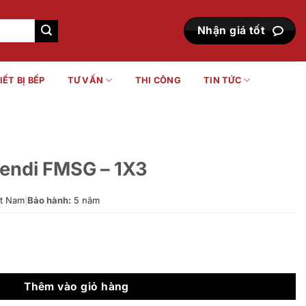
Nhận giá tốt
IẾT BỊ BẾP
TƯ VẤN
THI CÔNG
TIN TỨC
Fendi FMSG – 1X3
t Nam
|
Bảo hành:
5 năm
X3 số lượng
Thêm vào giỏ hàng