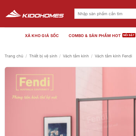
Bỏ
qua
Tìm
kiếm:
nội
dung
XẢ KHO GIÁ SỐC
COMBO & SẢN PHẨM HOT
Trang chủ
/
Thiết bị vệ sinh
/
Vách tắm kính
/
Vách tắm kính Fendi