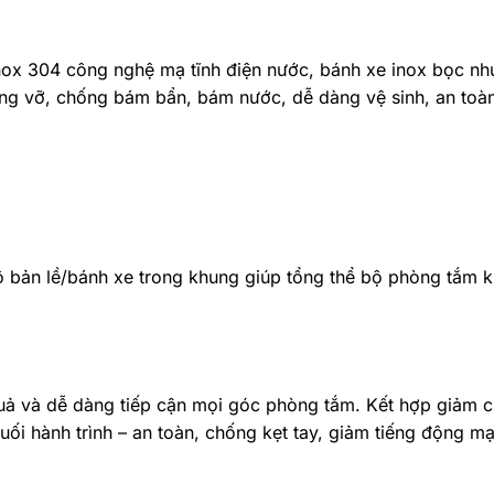
nox 304 công nghệ mạ tĩnh điện nước, bánh xe inox bọc n
ống vỡ, chống bám bẩn, bám nước, dễ dàng vệ sinh, an toàn
bộ bản lề/bánh xe trong khung giúp tổng thể bộ phòng tắm 
 quả và dễ dàng tiếp cận mọi góc phòng tắm. Kết hợp giảm 
uối hành trình – an toàn, chống kẹt tay, giảm tiếng động m