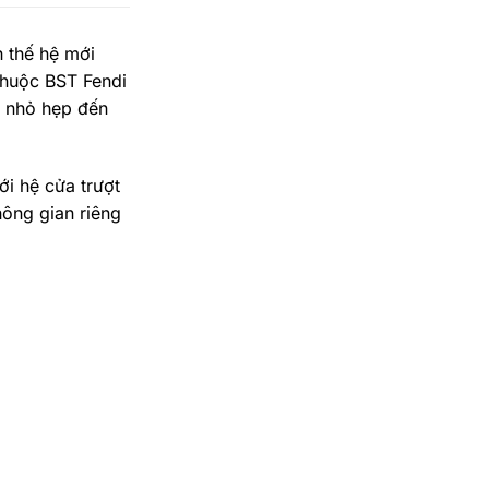
 thế hệ mới
thuộc BST Fendi
ừ nhỏ hẹp đến
ới hệ cửa trượt
hông gian riêng