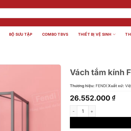
BỘ SƯU TẬP
COMBO TBVS
THIẾT BỊ VỆ SINH
TH
Vách tắm kính 
Thương hiệu:
FENDI
|
Xuất xứ:
Việ
26.552.000
₫
Vách tắm kính Fendi FMSG – 1