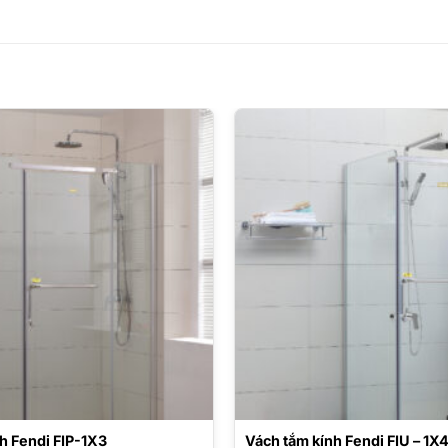
h Fendi FIP-1X3
Vách tắm kính Fendi FIU – 1X