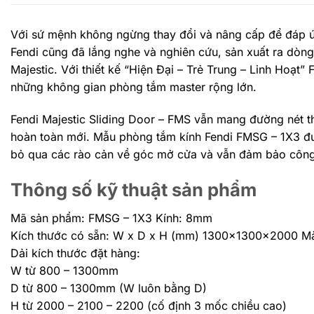
Với sứ mệnh không ngừng thay đổi và nâng cấp để đáp ứ
Fendi cũng đã lắng nghe và nghiên cứu, sản xuất ra dòng
Majestic. Với thiết kế “Hiện Đại – Trẻ Trung – Linh Hoạ
những không gian phòng tắm master rộng lớn.
Fendi Majestic Sliding Door – FMS vẫn mang đường nét th
hoàn toàn mới. Mẫu phòng tắm kính Fendi FMSG – 1X3 được
bỏ qua các rào cản về góc mở cửa và vẫn đảm bảo công 
Thông số kỹ thuật sản phẩm
Mã sản phẩm: FMSG – 1X3 Kính: 8mm
Kích thước có sẵn: W x D x H (mm) 1300x1300x2000 Màu
Dải kích thước đặt hàng:
W từ 800 – 1300mm
D từ 800 – 1300mm (W luôn bằng D)
H từ 2000 – 2100 – 2200 (cố định 3 mốc chiều cao)