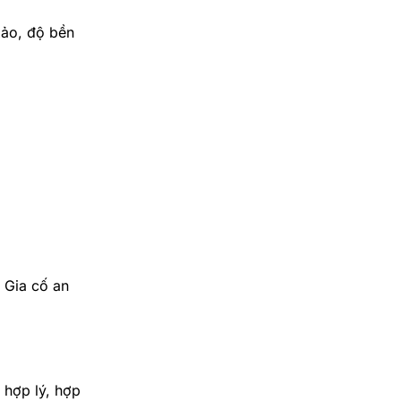
xảo, độ bền
– Gia cố an
 hợp lý, hợp